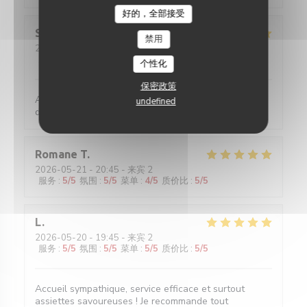
好的，全部接受
Sylviane
R
禁用
2026-05-25
- 13:00 - 来宾 2
服务
:
5
/5
氛围
:
5
/5
菜单
:
5
/5
质价比
:
4
/5
个性化
保密政策
Accueil parfait. Accueil parfait. Plats toujours
undefined
délicieux et raffinés.
Romane
T
2026-05-21
- 20:45 - 来宾 2
服务
:
5
/5
氛围
:
5
/5
菜单
:
4
/5
质价比
:
5
/5
L
2026-05-20
- 19:45 - 来宾 2
服务
:
5
/5
氛围
:
5
/5
菜单
:
5
/5
质价比
:
5
/5
Accueil sympathique, service efficace et surtout
assiettes savoureuses ! Je recommande tout