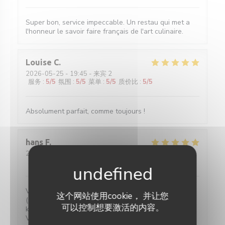
Super bon, service impeccable. Un restau qui met a
l'honneur le savoir faire français de l'art culinaire.
Louise
C
2026-05-25
- 19:45 - 来宾 2
服务
:
5
/5
氛围
:
5
/5
菜单
:
5
/5
质价比
:
5
/5
Absolument parfait, comme toujours !
hans
F
2026-05-27
- 20:30 - 来宾 2
服务
:
5
/5
氛围
:
4
/5
菜单
:
5
/5
质价比
:
5
/5
Verrassende gerechten voor een eerlijke prijs. Water
这个网站使用cookie， 并让您
(plat of bruis) is gratis. 2-persoons tafeltjes zijn wat
可以控制想要激活的内容。
klein maar ze hebben ook niet veel ruimte.
Vriendelijke bediening!