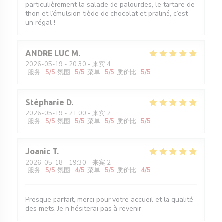
particulièrement la salade de palourdes, le tartare de
thon et l’émulsion tiède de chocolat et praliné, c’est
un régal !
ANDRE LUC
M
2026-05-19
- 20:30 - 来宾 4
服务
:
5
/5
氛围
:
5
/5
菜单
:
5
/5
质价比
:
5
/5
Stéphanie
D
2026-05-19
- 21:00 - 来宾 2
服务
:
5
/5
氛围
:
5
/5
菜单
:
5
/5
质价比
:
5
/5
Joanic
T
2026-05-18
- 19:30 - 来宾 2
服务
:
5
/5
氛围
:
4
/5
菜单
:
5
/5
质价比
:
4
/5
Presque parfait, merci pour votre accueil et la qualité
des mets. Je n’hésiterai pas à revenir