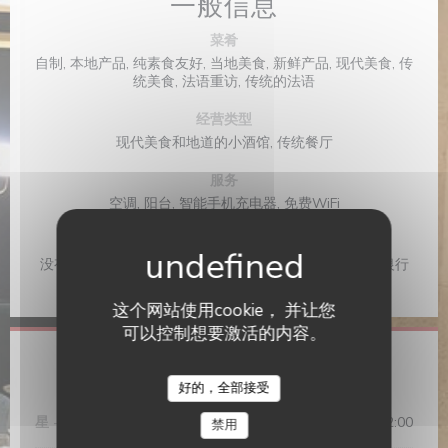
一般信息
菜肴
自制, 本地产品, 纯素食友好, 当地美食, 新鲜产品, 现代美食, 传
统美食, 法语重访, 传统的法语
经营类型
现代美食和地道的小酒馆, 传统餐厅
服务
空调, 阳台, 智能手机充电器, 免费WiFi
支付方式
没有联系, Apple Pay, 采购订单, Paiement Sans联系人, 银行
转帐, 现金, 检查, 欧洲卡/万事达卡, 签证, 借记卡
这个网站使用cookie， 并让您
可以控制想要激活的内容。
营业时间
好的，全部接受
星
-
星
12:00 - 14:15
19:00 - 22:00
•
禁用