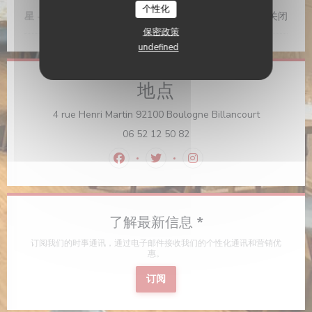
个性化
星
-
星
关闭
保密政策
undefined
地点
((在新窗口中
4 rue Henri Martin 92100 Boulogne Billancourt
06 52 12 50 82
Facebook ((在新窗口中打开))
Twitter ((在新窗口中打开))
Instagram ((在新窗口中
了解最新信息
*
订阅我们的时事通讯，通过电子邮件接收我们的个性化通讯和营销优
惠。
订阅