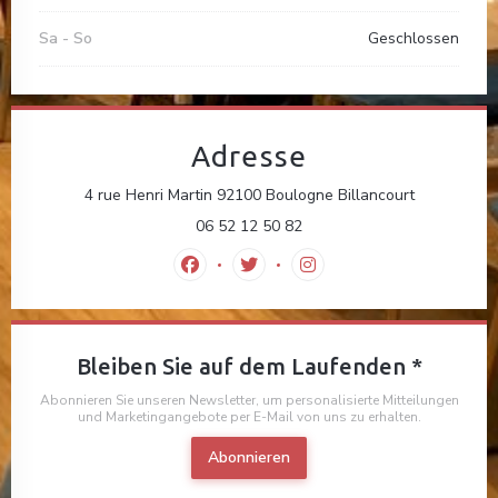
Sa
-
So
Geschlossen
Adresse
((öffnet ein
4 rue Henri Martin 92100 Boulogne Billancourt
06 52 12 50 82
Facebook ((öffnet ein neues Fenster))
Twitter ((öffnet ein neues Fenst
Instagram ((öffnet ein n
Bleiben Sie auf dem Laufenden
*
Abonnieren Sie unseren Newsletter, um personalisierte Mitteilungen
und Marketingangebote per E-Mail von uns zu erhalten.
Abonnieren