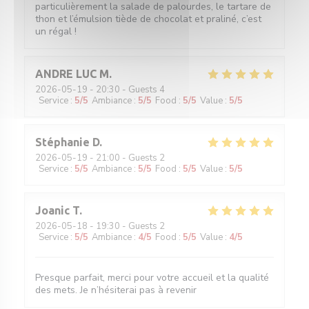
particulièrement la salade de palourdes, le tartare de
thon et l’émulsion tiède de chocolat et praliné, c’est
un régal !
ANDRE LUC
M
2026-05-19
- 20:30 - Guests 4
Service
:
5
/5
Ambiance
:
5
/5
Food
:
5
/5
Value
:
5
/5
Stéphanie
D
2026-05-19
- 21:00 - Guests 2
Service
:
5
/5
Ambiance
:
5
/5
Food
:
5
/5
Value
:
5
/5
Joanic
T
2026-05-18
- 19:30 - Guests 2
Service
:
5
/5
Ambiance
:
4
/5
Food
:
5
/5
Value
:
4
/5
Presque parfait, merci pour votre accueil et la qualité
des mets. Je n’hésiterai pas à revenir