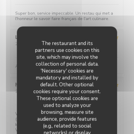
Super bon, service impeccable. Un restau qui met a
l'honneur le savoir faire français de l'art culinaire.
Louise
C
The restaurant and its
2026-05-25
- 19:45 - Guests 2
Service
:
5
/5
Ambiance
:
5
/5
Food
:
5
/5
Value
:
5
/5
partners use cookies on this
site, which may involve the
collection of personal data.
Absolument parfait, comme toujours !
'Necessary' cookies are
mandatory and installed by
default. Other optional
hans
F
cookies require your consent.
2026-05-27
- 20:30 - Guests 2
Service
:
5
/5
Ambiance
:
4
/5
Food
:
5
/5
Value
:
5
/5
These optional cookies are
used to analyze your
browsing, measure site
Verrassende gerechten voor een eerlijke prijs. Water
audience, provide features
(plat of bruis) is gratis. 2-persoons tafeltjes zijn wat
klein maar ze hebben ook niet veel ruimte.
(e.g., related to social
Vriendelijke bediening!
networks) or display