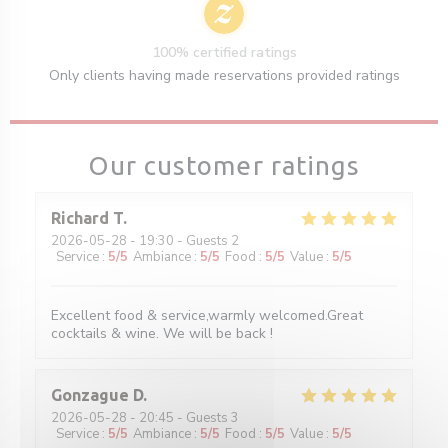
100% certified ratings
Only clients having made reservations provided ratings
Our customer ratings
Richard
T
2026-05-28
- 19:30 - Guests 2
Service
:
5
/5
Ambiance
:
5
/5
Food
:
5
/5
Value
:
5
/5
Excellent food & service,warmly welcomed.Great
cocktails & wine. We will be back !
Gonzague
D
2026-05-28
- 20:45 - Guests 3
Service
:
5
/5
Ambiance
:
5
/5
Food
:
5
/5
Value
:
5
/5