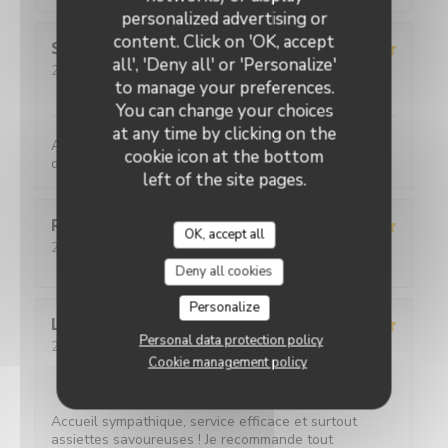
personalized advertising or
content. Click on 'OK, accept
Sylviane
R
all', 'Deny all' or 'Personalize'
2026-05-25
- 13:00 - Guests 2
to manage your preferences.
Service
:
5
/5
Ambiance
:
5
/5
Food
:
5
/5
Value
:
4
/5
You can change your choices
at any time by clicking on the
Accueil parfait. Accueil parfait. Plats toujours
cookie icon at the bottom
délicieux et raffinés.
left of the site pages.
Romane
T
OK, accept all
2026-05-21
- 20:45 - Guests 2
Service
:
5
/5
Ambiance
:
5
/5
Food
:
4
/5
Value
:
5
/5
Deny all cookies
Personalize
L
Personal data protection policy
2026-05-20
- 19:45 - Guests 2
Cookie management policy
Service
:
5
/5
Ambiance
:
5
/5
Food
:
5
/5
Value
:
5
/5
Accueil sympathique, service efficace et surtout
assiettes savoureuses ! Je recommande tout