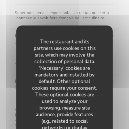
Super bon, service impeccable. Un restau qui met a
l'honneur le savoir faire français de l'art culinaire.
Louise
C
The restaurant and its
2026-05-25
- 19:45 - Guests 2
Service
:
5
/5
Ambiance
:
5
/5
Food
:
5
/5
Value
:
5
/5
partners use cookies on this
site, which may involve the
collection of personal data.
Absolument parfait, comme toujours !
'Necessary' cookies are
mandatory and installed by
default. Other optional
hans
F
cookies require your consent.
2026-05-27
- 20:30 - Guests 2
Service
:
5
/5
Ambiance
:
4
/5
Food
:
5
/5
Value
:
5
/5
These optional cookies are
used to analyze your
browsing, measure site
Verrassende gerechten voor een eerlijke prijs. Water
audience, provide features
(plat of bruis) is gratis. 2-persoons tafeltjes zijn wat
klein maar ze hebben ook niet veel ruimte.
(e.g., related to social
Vriendelijke bediening!
networks) or display