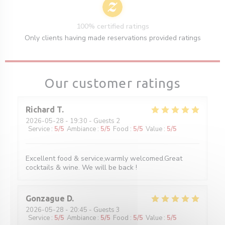
100% certified ratings
Only clients having made reservations provided ratings
Our customer ratings
Richard
T
2026-05-28
- 19:30 - Guests 2
Service
:
5
/5
Ambiance
:
5
/5
Food
:
5
/5
Value
:
5
/5
Excellent food & service,warmly welcomed.Great
cocktails & wine. We will be back !
Gonzague
D
2026-05-28
- 20:45 - Guests 3
Service
:
5
/5
Ambiance
:
5
/5
Food
:
5
/5
Value
:
5
/5