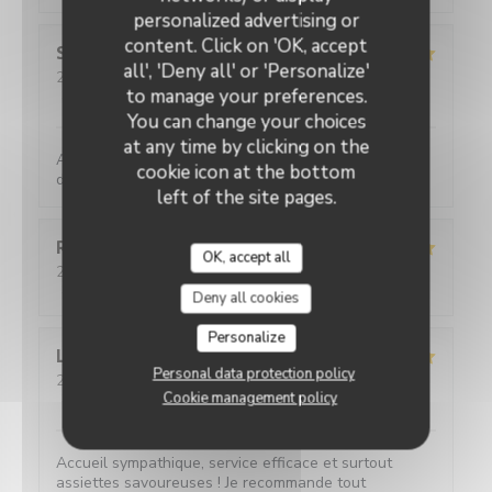
personalized advertising or
content. Click on 'OK, accept
Sylviane
R
all', 'Deny all' or 'Personalize'
2026-05-25
- 13:00 - Guests 2
to manage your preferences.
Service
:
5
/5
Ambiance
:
5
/5
Food
:
5
/5
Value
:
4
/5
You can change your choices
at any time by clicking on the
Accueil parfait. Accueil parfait. Plats toujours
cookie icon at the bottom
délicieux et raffinés.
left of the site pages.
Romane
T
OK, accept all
2026-05-21
- 20:45 - Guests 2
Service
:
5
/5
Ambiance
:
5
/5
Food
:
4
/5
Value
:
5
/5
Deny all cookies
Personalize
L
Personal data protection policy
2026-05-20
- 19:45 - Guests 2
Cookie management policy
Service
:
5
/5
Ambiance
:
5
/5
Food
:
5
/5
Value
:
5
/5
Accueil sympathique, service efficace et surtout
assiettes savoureuses ! Je recommande tout