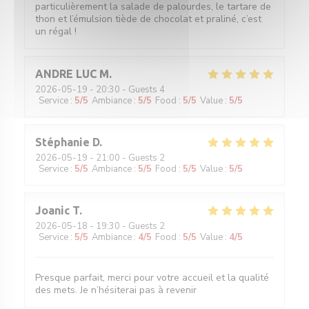
particulièrement la salade de palourdes, le tartare de
thon et l’émulsion tiède de chocolat et praliné, c’est
un régal !
ANDRE LUC
M
2026-05-19
- 20:30 - Guests 4
Service
:
5
/5
Ambiance
:
5
/5
Food
:
5
/5
Value
:
5
/5
Stéphanie
D
2026-05-19
- 21:00 - Guests 2
Service
:
5
/5
Ambiance
:
5
/5
Food
:
5
/5
Value
:
5
/5
Joanic
T
2026-05-18
- 19:30 - Guests 2
Service
:
5
/5
Ambiance
:
4
/5
Food
:
5
/5
Value
:
4
/5
Presque parfait, merci pour votre accueil et la qualité
des mets. Je n’hésiterai pas à revenir