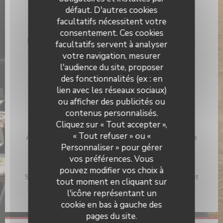
défaut. D'autres cookies
Infos pratiques
facultatifs nécessitent votre
Cuisine
consentement. Ces cookies
Fait maison, Produits Locaux , Vegan Friendly, Cuisine
facultatifs servent à analyser
Locale, Produits frais, Cuisine Moderne, Cuisine
votre navigation, mesurer
Traditionnelle, Française revisitée , Française
l'audience du site, proposer
Traditionnelle
des fonctionnalités (ex : en
Type de restaurant
lien avec les réseaux sociaux)
Cuisine moderne et bistrot authentique, Restaurant
ou afficher des publicités ou
Traditionnel
contenus personnalisés.
Cliquez sur « Tout accepter »,
Services
« Tout refuser » ou «
Air conditionné - Climatisation, Terrasse, Recharge de
mobiles & tablettes, Accès wifi gratuit
Personnaliser » pour gérer
vos préférences. Vous
Moyens de paiement
pouvez modifier vos choix à
Sans Contact, Apple Pay, Bon de commande, Paiement
tout moment en cliquant sur
Sans Contact, Virement bancaire, Espèces, Chèques,
l'icône représentant un
Eurocard/Mastercard, Visa, Carte Bleue
cookie en bas à gauche des
pages du site.