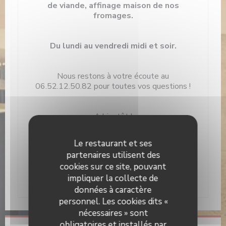
de viande, affinage maison de nos
fromages.
Du lundi au vendredi midi et soir.
Nous restons à votre écoute au
06.52.12.50.82
pour toutes vos questions !
A bientôt !
Le restaurant et ses
Max et Nico
partenaires utilisent des
cookies sur ce site, pouvant
impliquer la collecte de
données à caractère
personnel. Les cookies dits «
nécessaires » sont
obligatoires et installés par