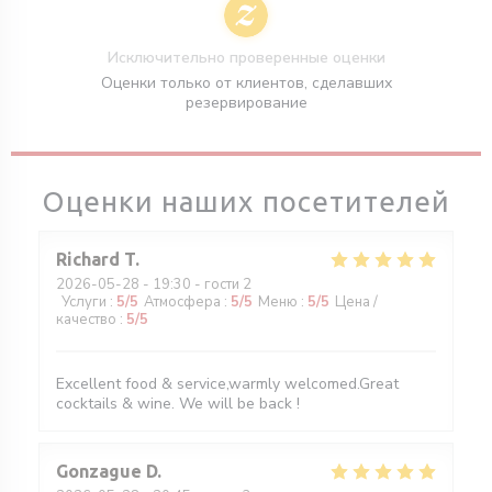
Исключительно проверенные оценки
Оценки только от клиентов, сделавших
резервирование
Оценки наших посетителей
Richard
T
2026-05-28
- 19:30 - гости 2
Услуги
:
5
/5
Атмосфера
:
5
/5
Меню
:
5
/5
Цена /
качество
:
5
/5
Excellent food & service,warmly welcomed.Great
cocktails & wine. We will be back !
Gonzague
D