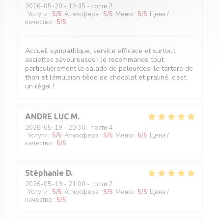
2026-05-20
- 19:45 - гости 2
Услуги
:
5
/5
Атмосфера
:
5
/5
Меню
:
5
/5
Цена /
качество
:
5
/5
Accueil sympathique, service efficace et surtout
assiettes savoureuses ! Je recommande tout
particulièrement la salade de palourdes, le tartare de
thon et l’émulsion tiède de chocolat et praliné, c’est
un régal !
ANDRE LUC
M
2026-05-19
- 20:30 - гости 4
Услуги
:
5
/5
Атмосфера
:
5
/5
Меню
:
5
/5
Цена /
качество
:
5
/5
Stéphanie
D
2026-05-19
- 21:00 - гости 2
Услуги
:
5
/5
Атмосфера
:
5
/5
Меню
:
5
/5
Цена /
качество
:
5
/5