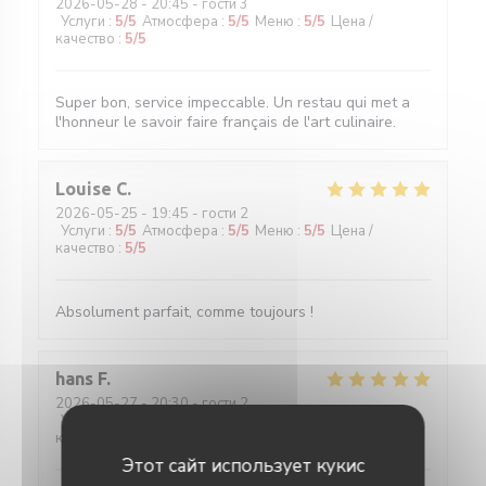
2026-05-28
- 20:45 - гости 3
Услуги
:
5
/5
Атмосфера
:
5
/5
Меню
:
5
/5
Цена /
качество
:
5
/5
Super bon, service impeccable. Un restau qui met a
l'honneur le savoir faire français de l'art culinaire.
Louise
C
2026-05-25
- 19:45 - гости 2
Услуги
:
5
/5
Атмосфера
:
5
/5
Меню
:
5
/5
Цена /
качество
:
5
/5
Absolument parfait, comme toujours !
hans
F
2026-05-27
- 20:30 - гости 2
Услуги
:
5
/5
Атмосфера
:
4
/5
Меню
:
5
/5
Цена /
качество
:
5
/5
Этот сайт использует кукис