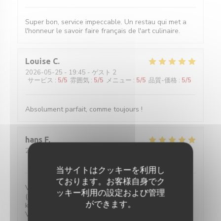
Super bon, service impeccable. Un restau qui met a
l'honneur le savoir faire français de l'art culinaire.
Louise
C
2026-05-25
- 19:45 - ゲスト 2
サービス
:
5
/5
雰囲気
:
5
/5
メニュー
:
5
/5
品質-価格
:
5
/5
Absolument parfait, comme toujours !
hans
F
2026-05-27
- 20:30 - ゲスト 2
サービス
:
5
/5
雰囲気
:
4
/5
メニュー
:
5
/5
品質-価格
:
5
/5
当サイトはクッキーを利用し
ております。お客様自身でク
Verrassende gerechten voor een eerlijke prijs. Water
ッキー利用の設定および管理
(plat of bruis) is gratis. 2-persoons tafeltjes zijn wat
ができます。
klein maar ze hebben ook niet veel ruimte.
Vriendelijke bediening!