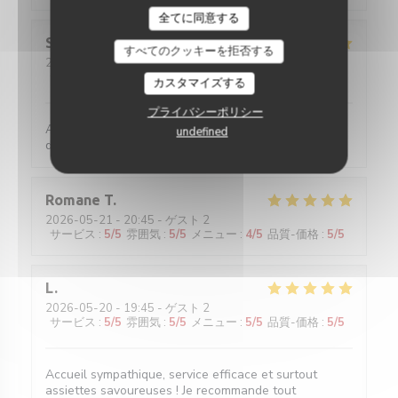
全てに同意する
Sylviane
R
すべてのクッキーを拒否する
2026-05-25
- 13:00 - ゲスト 2
サービス
:
5
/5
雰囲気
:
5
/5
メニュー
:
5
/5
品質-価格
:
4
/5
カスタマイズする
プライバシーポリシー
Accueil parfait. Accueil parfait. Plats toujours
undefined
délicieux et raffinés.
Romane
T
2026-05-21
- 20:45 - ゲスト 2
サービス
:
5
/5
雰囲気
:
5
/5
メニュー
:
4
/5
品質-価格
:
5
/5
L
2026-05-20
- 19:45 - ゲスト 2
サービス
:
5
/5
雰囲気
:
5
/5
メニュー
:
5
/5
品質-価格
:
5
/5
Accueil sympathique, service efficace et surtout
assiettes savoureuses ! Je recommande tout