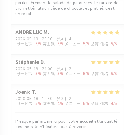
particulièrement la salade de palourdes, le tartare de
thon et l’émulsion tiède de chocolat et praliné, c’est
un régal !
ANDRE LUC
M
2026-05-19
- 20:30 - ゲスト 4
サービス
:
5
/5
雰囲気
:
5
/5
メニュー
:
5
/5
品質-価格
:
5
/5
Stéphanie
D
2026-05-19
- 21:00 - ゲスト 2
サービス
:
5
/5
雰囲気
:
5
/5
メニュー
:
5
/5
品質-価格
:
5
/5
Joanic
T
2026-05-18
- 19:30 - ゲスト 2
サービス
:
5
/5
雰囲気
:
4
/5
メニュー
:
5
/5
品質-価格
:
4
/5
Presque parfait, merci pour votre accueil et la qualité
des mets. Je n’hésiterai pas à revenir