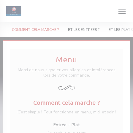
Cookies beheer paneel
COMMENT CELA MARCHE ?
ET LES ENTRÉES ?
ET LES PLATS
Menu
Merci de nous signaler vos allergies et intolérances
lors de votre commande.
Comment cela marche ?
C’est simple ! Tout fonctionne en menu, midi et soir !
Entrée + Plat