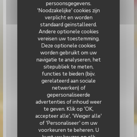
persoonsgegevens.
La salade, volaille et avocat
'Noodzakelijke' cookies zijn
Mesclun, endive, pastèque grillé, framboise,
verplicht en worden
guacamole.
standaard geïnstalleerd.
Andere optionele cookies
Les rognons à la moutarde flambé au madère
vereisen uw toestemming.
Allergenenlijst
Deze optionele cookies
worden gebruikt om uw
LES ACCOMPAGNEMENTS
navigatie te analyseren, het
sitepubliek te meten,
Frites maison
functies te bieden (bijv.
gerelateerd aan sociale
Haricot vert à la niçoise
netwerken) of
Allergenenlijst
gepersonaliseerde
advertenties of inhoud weer
Salade sauce vierge
te geven. Klik op 'OK,
Cœur de sucrine et huile aux herbes et tomate
accepteer alle', 'Weiger alle'
séchée
of 'Personaliseer' om uw
Allergenenlijst
voorkeuren te beheren. U