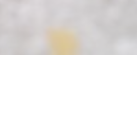
nieuw venster))
een nieuw venster))
pent in een nieuw venster))
© 2026 CHEZ MAX ET NICO — RESTAURANT WEBSITE GECREËERD DOOR
((OPENT IN EEN NIEUW VENSTER))
ZENCHEF
((OPENT IN EEN NIEUW VENSTER))
DISCLAIMER
((OPENT IN EEN NIEUW VE
GEBRUIKSVOORWAARDEN
((OPENT IN EEN 
BELEID BESCHERMING PERSOONSGEGEVENS
((OPENT IN EEN NIEUW VENSTER
COOKIES BELEID