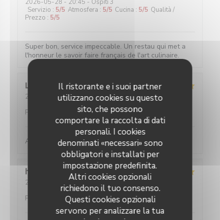
2026-05-28
- 20:45 - Ospiti 3
Servizio
:
5
/5
Atmosfera
:
5
/5
Cucina
:
5
/5
Qualità /
Prezzo
:
5
/5
Super bon, service impeccable. Un restau qui met a
l'honneur le savoir faire français de l'art culinaire.
Louise
C
Il ristorante e i suoi partner
2026-05-25
utilizzano cookies su questo
- 19:45 - Ospiti 2
Servizio
:
5
/5
Atmosfera
:
5
/5
Cucina
:
5
/5
Qualità /
sito, che possono
Prezzo
:
5
/5
comportare la raccolta di dati
personali. I cookies
Absolument parfait, comme toujours !
denominati «necessari» sono
obbligatori e installati per
impostazione predefinita.
hans
F
Altri cookies opzionali
2026-05-27
- 20:30 - Ospiti 2
richiedono il tuo consenso.
Servizio
:
5
/5
Atmosfera
:
4
/5
Cucina
:
5
/5
Qualità /
Prezzo
:
5
/5
Questi cookies opzionali
servono per analizzare la tua