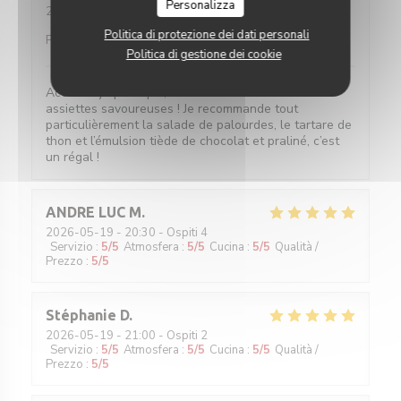
Personalizza
2026-05-20
- 19:45 - Ospiti 2
Servizio
:
5
/5
Atmosfera
:
5
/5
Cucina
:
5
/5
Qualità /
Politica di protezione dei dati personali
Prezzo
:
5
/5
Politica di gestione dei cookie
Accueil sympathique, service efficace et surtout
assiettes savoureuses ! Je recommande tout
particulièrement la salade de palourdes, le tartare de
thon et l’émulsion tiède de chocolat et praliné, c’est
un régal !
ANDRE LUC
M
2026-05-19
- 20:30 - Ospiti 4
Servizio
:
5
/5
Atmosfera
:
5
/5
Cucina
:
5
/5
Qualità /
Prezzo
:
5
/5
Stéphanie
D
2026-05-19
- 21:00 - Ospiti 2
Servizio
:
5
/5
Atmosfera
:
5
/5
Cucina
:
5
/5
Qualità /
Prezzo
:
5
/5