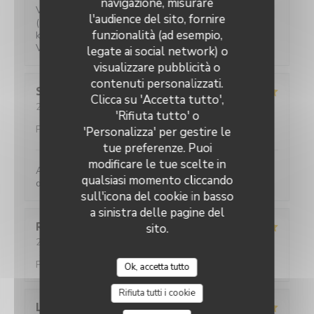
navigazione, misurare
Verrassende gerechten voor een eerlijke prijs. Water
l'audience del sito, fornire
(plat of bruis) is gratis. 2-persoons tafeltjes zijn wat
funzionalità (ad esempio,
klein maar ze hebben ook niet veel ruimte.
Vriendelijke bediening!
legate ai social network) o
visualizzare pubblicità o
contenuti personalizzati.
Sylviane
R
Clicca su 'Accetta tutto',
2026-05-25
- 13:00 - Ospiti 2
'Rifiuta tutto' o
Servizio
:
5
/5
Atmosfera
:
5
/5
Cucina
:
5
/5
Qualità /
Prezzo
:
4
/5
'Personalizza' per gestire le
tue preferenze. Puoi
modificare le tue scelte in
Accueil parfait. Accueil parfait. Plats toujours
qualsiasi momento cliccando
délicieux et raffinés.
sull'icona del cookie in basso
a sinistra delle pagine del
Romane
T
sito.
2026-05-21
- 20:45 - Ospiti 2
Servizio
:
5
/5
Atmosfera
:
5
/5
Cucina
:
4
/5
Qualità /
Prezzo
:
5
/5
Ok, accetta tutto
Rifiuta tutti i cookie
L