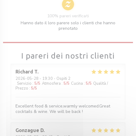
100% pareri verificati
Hanno dato il loro parere solo i clienti che hanno
prenotato
I pareri dei nostri clienti
Richard
T
2026-05-28
- 19:30 - Ospiti 2
Servizio
:
5
/5
Atmosfera
:
5
/5
Cucina
:
5
/5
Qualità /
Prezzo
:
5
/5
Excellent food & service,warmly welcomed.Great
cocktails & wine. We will be back !
Gonzague
D