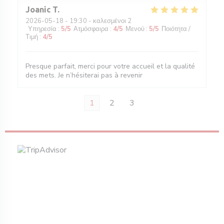
Joanic
T
2026-05-18
- 19:30 - καλεσμένοι 2
Υπηρεσία
:
5
/5
Ατμόσφαιρα
:
4
/5
Μενού
:
5
/5
Ποιότητα /
Τιμή
:
4
/5
Presque parfait, merci pour votre accueil et la qualité
des mets. Je n’hésiterai pas à revenir
1
2
3