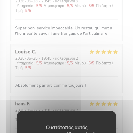
2026-05-28
- 20:45 - καλεσμένοι 3
Υπηρεσία
:
5
/5
Ατμόσφαιρα
:
5
/5
Μενού
:
5
/5
Ποιότητα /
Τιμή
:
5
/5
Super bon, service impeccable. Un restau qui met a
l'honneur le savoir faire français de l'art culinaire.
Louise
C
2026-05-25
- 19:45 - καλεσμένοι 2
Υπηρεσία
:
5
/5
Ατμόσφαιρα
:
5
/5
Μενού
:
5
/5
Ποιότητα /
Τιμή
:
5
/5
Absolument parfait, comme toujours !
hans
F
2026-05-27
- 20:30 - καλεσμένοι 2
Υπηρεσία
:
5
/5
Ατμόσφαιρα
:
4
/5
Μενού
:
5
/5
Ποιότητα /
Τιμή
:
5
/5
Ο ιστότοπος αυτός