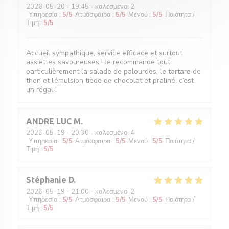
2026-05-20
- 19:45 - καλεσμένοι 2
Υπηρεσία
:
5
/5
Ατμόσφαιρα
:
5
/5
Μενού
:
5
/5
Ποιότητα /
Τιμή
:
5
/5
Accueil sympathique, service efficace et surtout
assiettes savoureuses ! Je recommande tout
particulièrement la salade de palourdes, le tartare de
thon et l’émulsion tiède de chocolat et praliné, c’est
un régal !
ANDRE LUC
M
2026-05-19
- 20:30 - καλεσμένοι 4
Υπηρεσία
:
5
/5
Ατμόσφαιρα
:
5
/5
Μενού
:
5
/5
Ποιότητα /
Τιμή
:
5
/5
Stéphanie
D
2026-05-19
- 21:00 - καλεσμένοι 2
Υπηρεσία
:
5
/5
Ατμόσφαιρα
:
5
/5
Μενού
:
5
/5
Ποιότητα /
Τιμή
:
5
/5