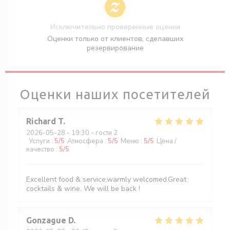
Исключительно проверенные оценки
Оценки только от клиентов, сделавших
резервирование
Оценки наших посетителей
Richard
T
2026-05-28
- 19:30 - гости 2
Услуги
:
5
/5
Атмосфера
:
5
/5
Меню
:
5
/5
Цена /
качество
:
5
/5
Excellent food & service,warmly welcomed.Great
cocktails & wine. We will be back !
Gonzague
D