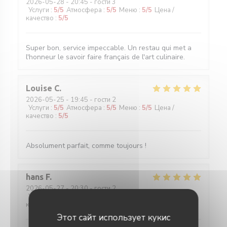
2026-05-28
- 20:45 - гости 3
Услуги
:
5
/5
Атмосфера
:
5
/5
Меню
:
5
/5
Цена /
качество
:
5
/5
Super bon, service impeccable. Un restau qui met a
l'honneur le savoir faire français de l'art culinaire.
Louise
C
2026-05-25
- 19:45 - гости 2
Услуги
:
5
/5
Атмосфера
:
5
/5
Меню
:
5
/5
Цена /
качество
:
5
/5
Absolument parfait, comme toujours !
hans
F
2026-05-27
- 20:30 - гости 2
Услуги
:
5
/5
Атмосфера
:
4
/5
Меню
:
5
/5
Цена /
качество
:
5
/5
Этот сайт использует кукис