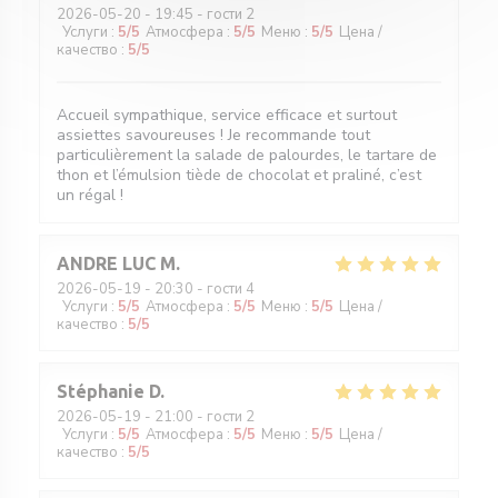
2026-05-20
- 19:45 - гости 2
Услуги
:
5
/5
Атмосфера
:
5
/5
Меню
:
5
/5
Цена /
качество
:
5
/5
Accueil sympathique, service efficace et surtout
assiettes savoureuses ! Je recommande tout
particulièrement la salade de palourdes, le tartare de
thon et l’émulsion tiède de chocolat et praliné, c’est
un régal !
ANDRE LUC
M
2026-05-19
- 20:30 - гости 4
Услуги
:
5
/5
Атмосфера
:
5
/5
Меню
:
5
/5
Цена /
качество
:
5
/5
Stéphanie
D
2026-05-19
- 21:00 - гости 2
Услуги
:
5
/5
Атмосфера
:
5
/5
Меню
:
5
/5
Цена /
качество
:
5
/5