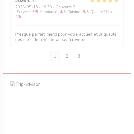
Joanic
T
2026-05-18
- 19:30 - Couverts 2
Service
:
5
/5
Ambiance
:
4
/5
Cuisine
:
5
/5
Qualité / Prix
:
4
/5
Presque parfait, merci pour votre accueil et la qualité
des mets. Je n’hésiterai pas à revenir
1
2
3