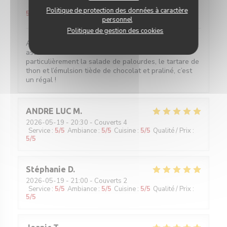
Service
:
5
/5
Ambiance
:
5
/5
Cuisine
:
5
/5
Qualité / Prix
:
Politique de protection des données à caractère
5
/5
personnel
Politique de gestion des cookies
Accueil sympathique, service efficace et surtout
assiettes savoureuses ! Je recommande tout
particulièrement la salade de palourdes, le tartare de
thon et l’émulsion tiède de chocolat et praliné, c’est
un régal !
ANDRE LUC
M
2026-05-19
- 20:30 - Couverts 4
Service
:
5
/5
Ambiance
:
5
/5
Cuisine
:
5
/5
Qualité / Prix
:
5
/5
Stéphanie
D
2026-05-19
- 21:00 - Couverts 2
Service
:
5
/5
Ambiance
:
5
/5
Cuisine
:
5
/5
Qualité / Prix
:
5
/5