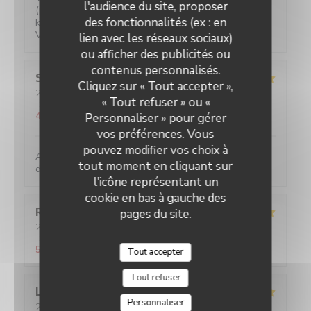
l'audience du site, proposer
(plat of bruis) is gratis. 2-persoons tafeltjes zijn wat
des fonctionnalités (ex : en
klein maar ze hebben ook niet veel ruimte.
Vriendelijke bediening!
lien avec les réseaux sociaux)
ou afficher des publicités ou
contenus personnalisés.
Sylviane
R
Cliquez sur « Tout accepter »,
2026-05-25
- 13:00 - Couverts 2
« Tout refuser » ou «
Service
:
5
/5
Ambiance
:
5
/5
Cuisine
:
5
/5
Qualité / Prix
:
4
/5
Personnaliser » pour gérer
vos préférences. Vous
pouvez modifier vos choix à
Accueil parfait. Accueil parfait. Plats toujours
tout moment en cliquant sur
délicieux et raffinés.
l'icône représentant un
cookie en bas à gauche des
Romane
T
pages du site.
2026-05-21
- 20:45 - Couverts 2
Service
:
5
/5
Ambiance
:
5
/5
Cuisine
:
4
/5
Qualité / Prix
:
5
/5
Tout accepter
Tout refuser
L
Personnaliser
2026-05-20
- 19:45 - Couverts 2