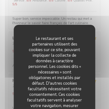
Service
:
5
/5
Ambiance
:
5
/5
Cuisine
:
5
/5
Qualité / Prix
:
5
/5
Super bon, service impeccable. Un restau qui met a
l'honneur le savoir faire français de l'art culinaire.
Louise
C
Le restaurant et ses
2026-05-25
- 19:45 - Couverts 2
partenaires utilisent des
Service
:
5
/5
Ambiance
:
5
/5
Cuisine
:
5
/5
Qualité / Prix
:
cookies sur ce site, pouvant
5
/5
impliquer la collecte de
données à caractère
Absolument parfait, comme toujours !
personnel. Les cookies dits «
nécessaires » sont
obligatoires et installés par
hans
F
défaut. D'autres cookies
2026-05-27
- 20:30 - Couverts 2
facultatifs nécessitent votre
Service
:
5
/5
Ambiance
:
4
/5
Cuisine
:
5
/5
Qualité / Prix
:
5
/5
consentement. Ces cookies
facultatifs servent à analyser
votre navigation, mesurer
Verrassende gerechten voor een eerlijke prijs. Water