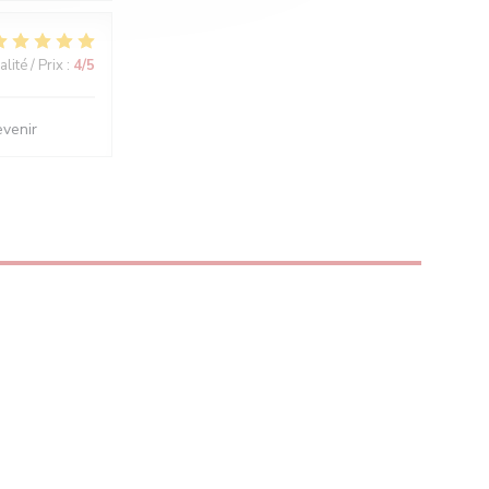
lité / Prix
:
4
/5
evenir
 FENÊTRE))