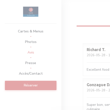
Personnalisation de vos choix en matière de cookies
Cartes & Menus
Photos
Richard
T
Avis
2026-05-28
- 1
Presse
Excellent food
Accès/Contact
Gonzague
D
Réserver
2026-05-28
- 2
Super bon, serv
culinaire.