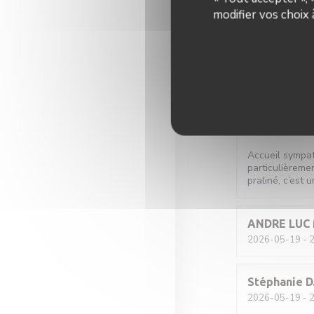
modifier vos choix
Romane
T
2026-05-21
- 2
L
2026-05-20
- 1
Accueil sympat
particulièremen
praliné, c’est u
ANDRE LUC
2026-05-19
- 2
Stéphanie
D
2026-05-19
- 2