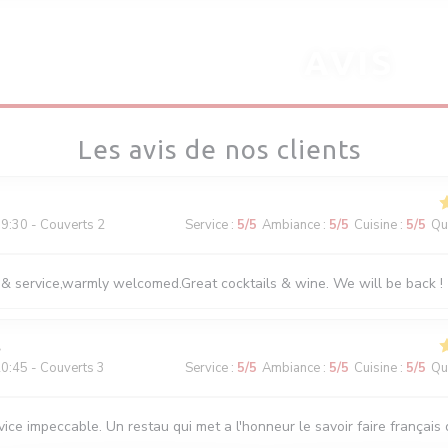
AVIS
Les avis de nos clients
9:30 - Couverts 2
Service
:
5
/5
Ambiance
:
5
/5
Cuisine
:
5
/5
Qua
 & service,warmly welcomed.Great cocktails & wine. We will be back !
0:45 - Couverts 3
Service
:
5
/5
Ambiance
:
5
/5
Cuisine
:
5
/5
Qua
ice impeccable. Un restau qui met a l'honneur le savoir faire français d