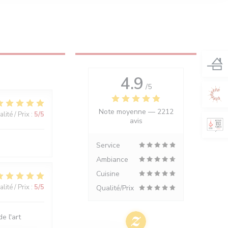
4.9
/5
Note moyenne —
2212
lité / Prix
:
5
/5
avis
Service
Ambiance
Cuisine
lité / Prix
:
5
/5
Qualité/Prix
e l'art