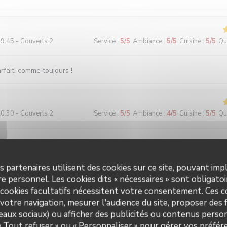
9:45 - Couverts 2
Service
:
5
/5
Ambiance
:
5
/5
Cuisine
:
5
/5
Qua
fait, comme toujours !
0:30 - Couverts 2
Service
:
5
/5
Ambiance
:
4
/5
Cuisine
:
5
/5
Qua
echten voor een eerlijke prijs. Water (plat of bruis) is gratis. 2-perso
maar ze hebben ook niet veel ruimte. Vriendelijke bediening!
s partenaires utilisent des cookies sur ce site, pouvant impl
e personnel. Les cookies dits « nécessaires » sont obligatoir
 cookies facultatifs nécessitent votre consentement. Ces co
3:00 - Couverts 2
Service
:
5
/5
Ambiance
:
5
/5
Cuisine
:
5
/5
Qua
votre navigation, mesurer l'audience du site, proposer des f
seaux sociaux) ou afficher des publicités ou contenus person
 Accueil parfait. Plats toujours délicieux et raffinés.
 « Tout refuser » ou « Personnaliser » pour gérer vos préfé