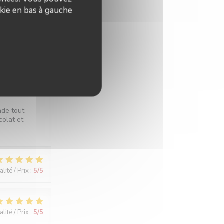
kie en bas à gauche
lité / Prix
:
5
/5
lité / Prix
:
5
/5
nde tout
colat et
lité / Prix
:
5
/5
lité / Prix
:
5
/5