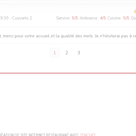
9:30 - Couverts 2
Service
:
5
/5
Ambiance
:
4
/5
Cuisine
:
5
/5
Qua
, merci pour votre accueil et la qualité des mets. Je n’hésiterai pas à r
1
2
3
)
((OUVRE UNE NOUVELLE
RÉATION DE SITE INTERNET RESTAURANT AVEC
ZENCHEF