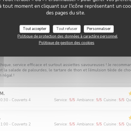
 à tout moment en cliquant sur l'icône représentant un coo
des pages du site.
0:45 - Couverts 2
Service
:
5
/5
Ambiance
:
5
/5
Cuisine
:
4
/5
Qua
Tout accepter
Tout refuser
Personnaliser
Politique de protection des données à caractère personnel
Politique de gestion des cookies
9:45 - Couverts 2
Service
:
5
/5
Ambiance
:
5
/5
Cuisine
:
5
/5
Qua
hique, service efficace et surtout assiettes savoureuses ! Je recomma
t la salade de palourdes, le tartare de thon et l’émulsion tiède de cho
n régal !
M
0:30 - Couverts 4
Service
:
5
/5
Ambiance
:
5
/5
Cuisine
:
5
/5
Qua
1:00 - Couverts 2
Service
:
5
/5
Ambiance
:
5
/5
Cuisine
:
5
/5
Qua