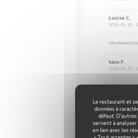
Louise
C
2026-05-25
- 1
Absolument par
hans
F
2026-05-27
- 2
Verrassende ger
zijn wat klein 
Le restaurant et se
données à caractèr
Sylviane
R
défaut. D'autres
2026-05-25
- 1
servent à analyser 
en lien avec les ré
Accueil parfait.
« Tout accepter »,