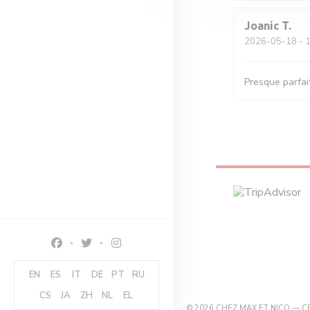
Joanic
T
2026-05-18
- 1
Presque parfait
Facebook ((ouvre une nouvelle fenêtre))
Twitter ((ouvre une nouvelle fenêtre))
Instagram ((ouvre une nouvelle fenêtre)
EN
ES
IT
DE
PT
RU
CS
JA
ZH
NL
EL
© 2026 CHEZ MAX ET NICO — C