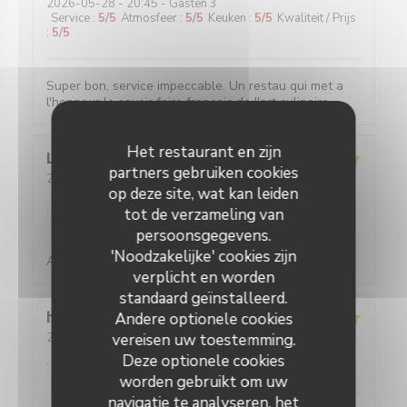
2026-05-28
- 20:45 - Gasten 3
Service
:
5
/5
Atmosfeer
:
5
/5
Keuken
:
5
/5
Kwaliteit / Prijs
:
5
/5
Super bon, service impeccable. Un restau qui met a
l'honneur le savoir faire français de l'art culinaire.
Het restaurant en zijn
Louise
C
partners gebruiken cookies
2026-05-25
- 19:45 - Gasten 2
op deze site, wat kan leiden
Service
:
5
/5
Atmosfeer
:
5
/5
Keuken
:
5
/5
Kwaliteit / Prijs
:
5
/5
tot de verzameling van
persoonsgegevens.
'Noodzakelijke' cookies zijn
Absolument parfait, comme toujours !
verplicht en worden
standaard geïnstalleerd.
hans
F
Andere optionele cookies
2026-05-27
vereisen uw toestemming.
- 20:30 - Gasten 2
Service
:
5
/5
Atmosfeer
:
4
/5
Keuken
:
5
/5
Kwaliteit / Prijs
Deze optionele cookies
:
5
/5
worden gebruikt om uw
navigatie te analyseren, het