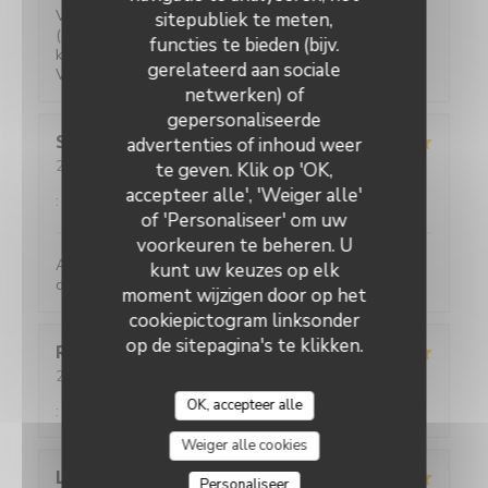
Verrassende gerechten voor een eerlijke prijs. Water
sitepubliek te meten,
(plat of bruis) is gratis. 2-persoons tafeltjes zijn wat
functies te bieden (bijv.
klein maar ze hebben ook niet veel ruimte.
gerelateerd aan sociale
Vriendelijke bediening!
netwerken) of
gepersonaliseerde
Sylviane
R
advertenties of inhoud weer
2026-05-25
- 13:00 - Gasten 2
te geven. Klik op 'OK,
Service
:
5
/5
Atmosfeer
:
5
/5
Keuken
:
5
/5
Kwaliteit / Prijs
accepteer alle', 'Weiger alle'
:
4
/5
of 'Personaliseer' om uw
voorkeuren te beheren. U
Accueil parfait. Accueil parfait. Plats toujours
kunt uw keuzes op elk
délicieux et raffinés.
moment wijzigen door op het
cookiepictogram linksonder
op de sitepagina's te klikken.
Romane
T
2026-05-21
- 20:45 - Gasten 2
Service
:
5
/5
Atmosfeer
:
5
/5
Keuken
:
4
/5
Kwaliteit / Prijs
OK, accepteer alle
:
5
/5
Weiger alle cookies
L
Personaliseer