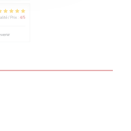
lité / Prix
:
4
/5
evenir
 FENÊTRE))