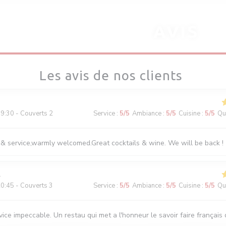
AVIS
Les avis de nos clients
9:30 - Couverts 2
Service
:
5
/5
Ambiance
:
5
/5
Cuisine
:
5
/5
Qua
 & service,warmly welcomed.Great cocktails & wine. We will be back !
0:45 - Couverts 3
Service
:
5
/5
Ambiance
:
5
/5
Cuisine
:
5
/5
Qua
ice impeccable. Un restau qui met a l'honneur le savoir faire français d