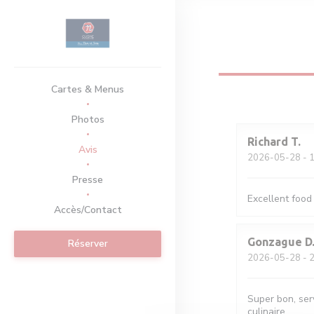
Personnalisation de vos choix en matière de cookies
Cartes & Menus
Photos
Richard
T
Avis
2026-05-28
- 1
Presse
Excellent food
Accès/Contact
Gonzague
D
Réserver
2026-05-28
- 2
Super bon, serv
culinaire.