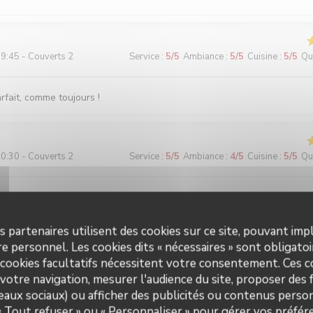
9:45 - Couverts 2
Service
:
5
/5
Ambiance
:
5
/5
Cuisine
:
5
/5
Qua
fait, comme toujours !
0:30 - Couverts 2
Service
:
5
/5
Ambiance
:
4
/5
Cuisine
:
5
/5
Qua
echten voor een eerlijke prijs. Water (plat of bruis) is gratis. 2-perso
maar ze hebben ook niet veel ruimte. Vriendelijke bediening!
s partenaires utilisent des cookies sur ce site, pouvant impl
e personnel. Les cookies dits « nécessaires » sont obligatoir
 cookies facultatifs nécessitent votre consentement. Ces co
3:00 - Couverts 2
Service
:
5
/5
Ambiance
:
5
/5
Cuisine
:
5
/5
Qua
votre navigation, mesurer l'audience du site, proposer des f
seaux sociaux) ou afficher des publicités ou contenus person
 Accueil parfait. Plats toujours délicieux et raffinés.
 « Tout refuser » ou « Personnaliser » pour gérer vos préfé