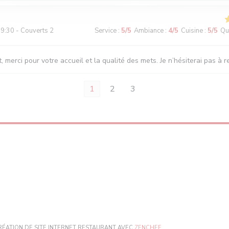
9:30 - Couverts 2
Service
:
5
/5
Ambiance
:
4
/5
Cuisine
:
5
/5
Qua
, merci pour votre accueil et la qualité des mets. Je n’hésiterai pas à r
1
2
3
)
((OUVRE UNE NOUVELLE
RÉATION DE SITE INTERNET RESTAURANT AVEC
ZENCHEF