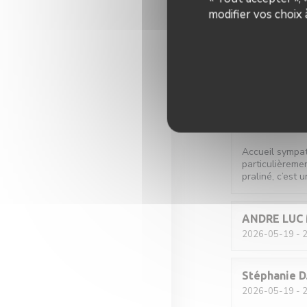
modifier vos choix
Romane
T
2026-05-21
- 2
L
2026-05-20
- 1
Accueil sympat
particulièremen
praliné, c’est u
ANDRE LUC
2026-05-19
- 2
Stéphanie
D
2026-05-19
- 2