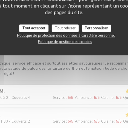
 à tout moment en cliquant sur l'icône représentant un coo
des pages du site.
0:45 - Couverts 2
Service
:
5
/5
Ambiance
:
5
/5
Cuisine
:
4
/5
Qua
Tout accepter
Tout refuser
Personnaliser
Politique de protection des données à caractère personnel
Politique de gestion des cookies
9:45 - Couverts 2
Service
:
5
/5
Ambiance
:
5
/5
Cuisine
:
5
/5
Qua
hique, service efficace et surtout assiettes savoureuses ! Je recomma
t la salade de palourdes, le tartare de thon et l’émulsion tiède de cho
n régal !
M
0:30 - Couverts 4
Service
:
5
/5
Ambiance
:
5
/5
Cuisine
:
5
/5
Qua
1:00 - Couverts 2
Service
:
5
/5
Ambiance
:
5
/5
Cuisine
:
5
/5
Qua