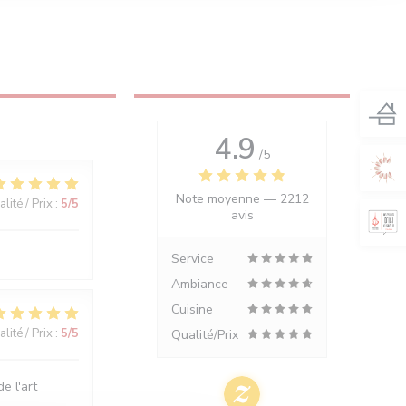
4.9
/5
Note moyenne —
2212
lité / Prix
:
5
/5
avis
Service
Ambiance
Cuisine
lité / Prix
:
5
/5
Qualité/Prix
e l'art