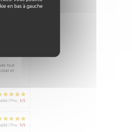
kie en bas à gauche
lité / Prix
:
5
/5
lité / Prix
:
5
/5
nde tout
colat et
lité / Prix
:
5
/5
lité / Prix
:
5
/5