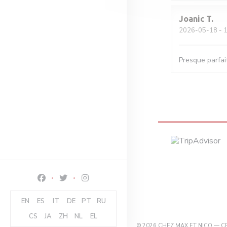
Joanic
T
2026-05-18
- 1
Presque parfait
Facebook ((ouvre une nouvelle fenêtre))
Twitter ((ouvre une nouvelle fenêtre))
Instagram ((ouvre une nouvelle fenêtre)
EN
ES
IT
DE
PT
RU
CS
JA
ZH
NL
EL
© 2026 CHEZ MAX ET NICO — C