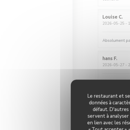
Louise
C
2026-05-25
- 1
Absolument par
hans
F
2026-05-27
- 2
Verrassende ger
zijn wat klein 
Le restaurant et se
données à caractèr
Sylviane
R
défaut. D'autres
2026-05-25
- 1
servent à analyser 
en lien avec les ré
Accueil parfait.
« Tout accepter »,