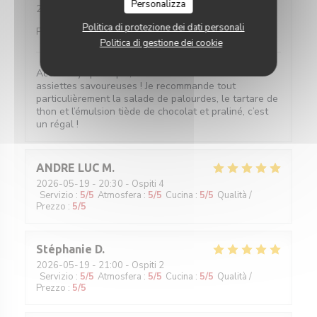
Personalizza
2026-05-20
- 19:45 - Ospiti 2
Servizio
:
5
/5
Atmosfera
:
5
/5
Cucina
:
5
/5
Qualità /
Politica di protezione dei dati personali
Prezzo
:
5
/5
Politica di gestione dei cookie
Accueil sympathique, service efficace et surtout
assiettes savoureuses ! Je recommande tout
particulièrement la salade de palourdes, le tartare de
thon et l’émulsion tiède de chocolat et praliné, c’est
un régal !
ANDRE LUC
M
2026-05-19
- 20:30 - Ospiti 4
Servizio
:
5
/5
Atmosfera
:
5
/5
Cucina
:
5
/5
Qualità /
Prezzo
:
5
/5
Stéphanie
D
2026-05-19
- 21:00 - Ospiti 2
Servizio
:
5
/5
Atmosfera
:
5
/5
Cucina
:
5
/5
Qualità /
Prezzo
:
5
/5