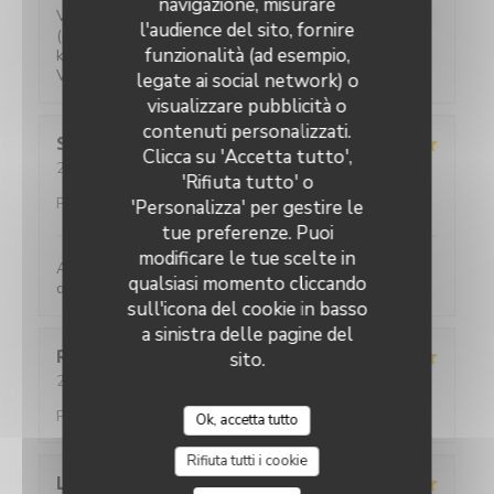
navigazione, misurare
Verrassende gerechten voor een eerlijke prijs. Water
l'audience del sito, fornire
(plat of bruis) is gratis. 2-persoons tafeltjes zijn wat
funzionalità (ad esempio,
klein maar ze hebben ook niet veel ruimte.
Vriendelijke bediening!
legate ai social network) o
visualizzare pubblicità o
contenuti personalizzati.
Sylviane
R
Clicca su 'Accetta tutto',
2026-05-25
- 13:00 - Ospiti 2
'Rifiuta tutto' o
Servizio
:
5
/5
Atmosfera
:
5
/5
Cucina
:
5
/5
Qualità /
Prezzo
:
4
/5
'Personalizza' per gestire le
tue preferenze. Puoi
modificare le tue scelte in
Accueil parfait. Accueil parfait. Plats toujours
qualsiasi momento cliccando
délicieux et raffinés.
sull'icona del cookie in basso
a sinistra delle pagine del
Romane
T
sito.
2026-05-21
- 20:45 - Ospiti 2
Servizio
:
5
/5
Atmosfera
:
5
/5
Cucina
:
4
/5
Qualità /
Prezzo
:
5
/5
Ok, accetta tutto
Rifiuta tutti i cookie
L