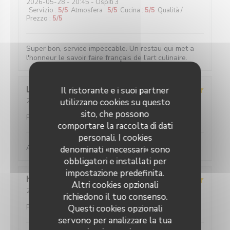
2026-05-28
- 20:45 - Ospiti 3
Servizio
:
5
/5
Atmosfera
:
5
/5
Cucina
:
5
/5
Qualità /
Prezzo
:
5
/5
Super bon, service impeccable. Un restau qui met a
l'honneur le savoir faire français de l'art culinaire.
Louise
C
Il ristorante e i suoi partner
2026-05-25
utilizzano cookies su questo
- 19:45 - Ospiti 2
Servizio
:
5
/5
Atmosfera
:
5
/5
Cucina
:
5
/5
Qualità /
sito, che possono
Prezzo
:
5
/5
comportare la raccolta di dati
personali. I cookies
Absolument parfait, comme toujours !
denominati «necessari» sono
obbligatori e installati per
impostazione predefinita.
hans
F
Altri cookies opzionali
2026-05-27
- 20:30 - Ospiti 2
richiedono il tuo consenso.
Servizio
:
5
/5
Atmosfera
:
4
/5
Cucina
:
5
/5
Qualità /
Prezzo
:
5
/5
Questi cookies opzionali
servono per analizzare la tua