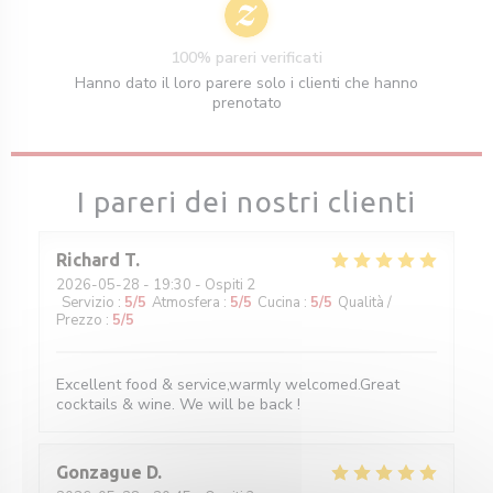
100% pareri verificati
Hanno dato il loro parere solo i clienti che hanno
prenotato
I pareri dei nostri clienti
Richard
T
2026-05-28
- 19:30 - Ospiti 2
Servizio
:
5
/5
Atmosfera
:
5
/5
Cucina
:
5
/5
Qualità /
Prezzo
:
5
/5
Excellent food & service,warmly welcomed.Great
cocktails & wine. We will be back !
Gonzague
D