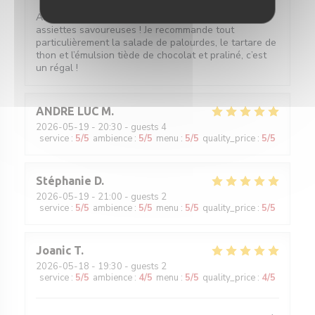
Accueil sympathique, service efficace et surtout
assiettes savoureuses ! Je recommande tout
particulièrement la salade de palourdes, le tartare de
thon et l’émulsion tiède de chocolat et praliné, c’est
un régal !
ANDRE LUC
M
2026-05-19
- 20:30 - guests 4
service
:
5
/5
ambience
:
5
/5
menu
:
5
/5
quality_price
:
5
/5
Stéphanie
D
2026-05-19
- 21:00 - guests 2
service
:
5
/5
ambience
:
5
/5
menu
:
5
/5
quality_price
:
5
/5
Joanic
T
2026-05-18
- 19:30 - guests 2
service
:
5
/5
ambience
:
4
/5
menu
:
5
/5
quality_price
:
4
/5