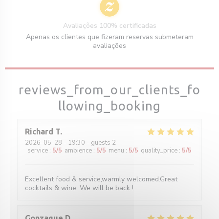
Avaliações 100% certificadas
Apenas os clientes que fizeram reservas submeteram
avaliações
reviews_from_our_clients_fo
llowing_booking
Richard
T
2026-05-28
- 19:30 - guests 2
service
:
5
/5
ambience
:
5
/5
menu
:
5
/5
quality_price
:
5
/5
Excellent food & service,warmly welcomed.Great
cocktails & wine. We will be back !
Gonzague
D