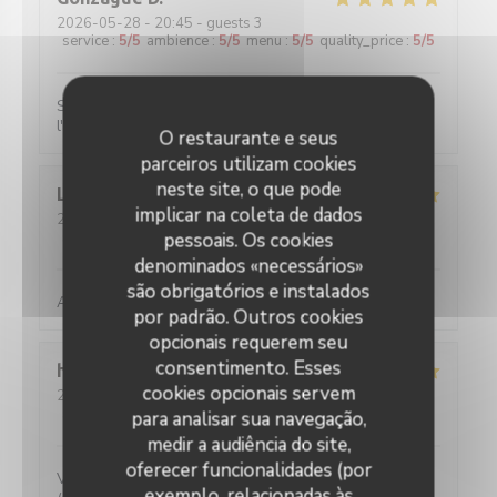
2026-05-28
- 20:45 - guests 3
service
:
5
/5
ambience
:
5
/5
menu
:
5
/5
quality_price
:
5
/5
Super bon, service impeccable. Un restau qui met a
l'honneur le savoir faire français de l'art culinaire.
O restaurante e seus
parceiros utilizam cookies
neste site, o que pode
Louise
C
implicar na coleta de dados
2026-05-25
- 19:45 - guests 2
service
:
5
/5
ambience
pessoais. Os cookies
:
5
/5
menu
:
5
/5
quality_price
:
5
/5
denominados «necessários»
são obrigatórios e instalados
Absolument parfait, comme toujours !
por padrão. Outros cookies
opcionais requerem seu
consentimento. Esses
hans
F
cookies opcionais servem
2026-05-27
- 20:30 - guests 2
service
:
5
/5
ambience
:
4
/5
menu
:
5
/5
quality_price
:
5
/5
para analisar sua navegação,
medir a audiência do site,
oferecer funcionalidades (por
Verrassende gerechten voor een eerlijke prijs. Water
exemplo, relacionadas às