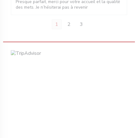
Presque parfait, merci pour votre accueil et la qualité
des mets. Je n’hésiterai pas à revenir
1
2
3
a janela))
 nova janela))
bre numa nova janela))