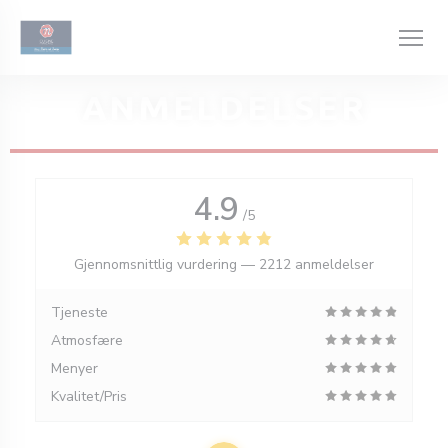
Panel for informasjonskapsler
ANMELDELSER
4.9
/5
Gjennomsnittlig vurdering —
2212 anmeldelser
Tjeneste
Atmosfære
Menyer
Kvalitet/Pris