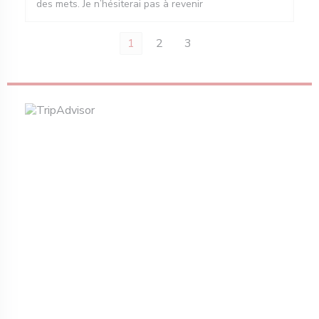
des mets. Je n’hésiterai pas à revenir
1
2
3
 vindu))
 nytt vindu))
pner i et nytt vindu))