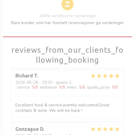
100% sertifiserte vurderinger
Bare kunder som har foretatt reservasjoner ga vurderinger
reviews_from_our_clients_fo
llowing_booking
Richard
T
2026-05-28
- 19:30 - guests 2
service
:
5
/5
ambience
:
5
/5
menu
:
5
/5
quality_price
:
5
/5
Excellent food & service,warmly welcomed.Great
cocktails & wine. We will be back !
Gonzague
D