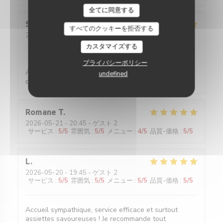
全てに同意する
Sylviane
R
すべてのクッキーを拒否する
2026-05-25
- 13:00 - ゲスト 2
サービス
:
5
/5
雰囲気
:
5
/5
メニュー
:
5
/5
品質-価格
:
4
/5
カスタマイズする
プライバシーポリシー
Accueil parfait. Accueil parfait. Plats toujours
undefined
délicieux et raffinés.
Romane
T
2026-05-21
- 20:45 - ゲスト 2
サービス
:
5
/5
雰囲気
:
5
/5
メニュー
:
4
/5
品質-価格
:
5
/5
L
2026-05-20
- 19:45 - ゲスト 2
サービス
:
5
/5
雰囲気
:
5
/5
メニュー
:
5
/5
品質-価格
:
5
/5
Accueil sympathique, service efficace et surtout
assiettes savoureuses ! Je recommande tout