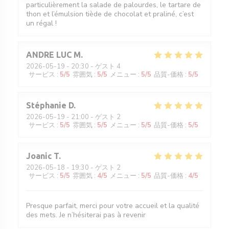
particulièrement la salade de palourdes, le tartare de
thon et l’émulsion tiède de chocolat et praliné, c’est
un régal !
ANDRE LUC
M
2026-05-19
- 20:30 - ゲスト 4
サービス
:
5
/5
雰囲気
:
5
/5
メニュー
:
5
/5
品質-価格
:
5
/5
Stéphanie
D
2026-05-19
- 21:00 - ゲスト 2
サービス
:
5
/5
雰囲気
:
5
/5
メニュー
:
5
/5
品質-価格
:
5
/5
Joanic
T
2026-05-18
- 19:30 - ゲスト 2
サービス
:
5
/5
雰囲気
:
4
/5
メニュー
:
5
/5
品質-価格
:
4
/5
Presque parfait, merci pour votre accueil et la qualité
des mets. Je n’hésiterai pas à revenir