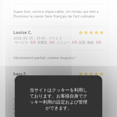
Super bon, service impeccable. Un restau qui met a
l'honneur le savoir faire français de l'art culinaire.
Louise
C
2026-05-25
- 19:45 - ゲスト 2
サービス
:
5
/5
雰囲気
:
5
/5
メニュー
:
5
/5
品質-価格
:
5
/5
Absolument parfait, comme toujours !
hans
F
2026-05-27
- 20:30 - ゲスト 2
サービス
:
5
/5
雰囲気
:
4
/5
メニュー
:
5
/5
品質-価格
:
5
/5
当サイトはクッキーを利用し
ております。お客様自身でク
Verrassende gerechten voor een eerlijke prijs. Water
ッキー利用の設定および管理
(plat of bruis) is gratis. 2-persoons tafeltjes zijn wat
ができます。
klein maar ze hebben ook niet veel ruimte.
Vriendelijke bediening!