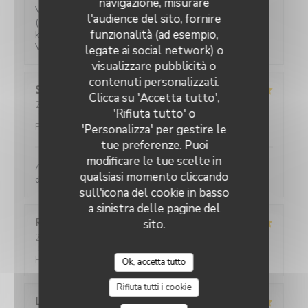
navigazione, misurare
Verrassende gerechten voor een eerlijke prijs. Water
l'audience del sito, fornire
(plat of bruis) is gratis. 2-persoons tafeltjes zijn wat
funzionalità (ad esempio,
klein maar ze hebben ook niet veel ruimte.
Vriendelijke bediening!
legate ai social network) o
visualizzare pubblicità o
contenuti personalizzati.
Sylviane
R
Clicca su 'Accetta tutto',
2026-05-25
- 13:00 - Ospiti 2
'Rifiuta tutto' o
Servizio
:
5
/5
Atmosfera
:
5
/5
Cucina
:
5
/5
Qualità /
Prezzo
:
4
/5
'Personalizza' per gestire le
tue preferenze. Puoi
modificare le tue scelte in
Accueil parfait. Accueil parfait. Plats toujours
qualsiasi momento cliccando
délicieux et raffinés.
sull'icona del cookie in basso
a sinistra delle pagine del
Romane
T
sito.
2026-05-21
- 20:45 - Ospiti 2
Servizio
:
5
/5
Atmosfera
:
5
/5
Cucina
:
4
/5
Qualità /
Prezzo
:
5
/5
Ok, accetta tutto
Rifiuta tutti i cookie
L