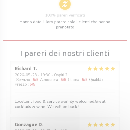
100% pareri verificati
Hanno dato il loro parere solo i clienti che hanno
prenotato
I pareri dei nostri clienti
Richard
T
2026-05-28
- 19:30 - Ospiti 2
Servizio
:
5
/5
Atmosfera
:
5
/5
Cucina
:
5
/5
Qualità /
Prezzo
:
5
/5
Excellent food & service,warmly welcomed.Great
cocktails & wine. We will be back !
Gonzague
D