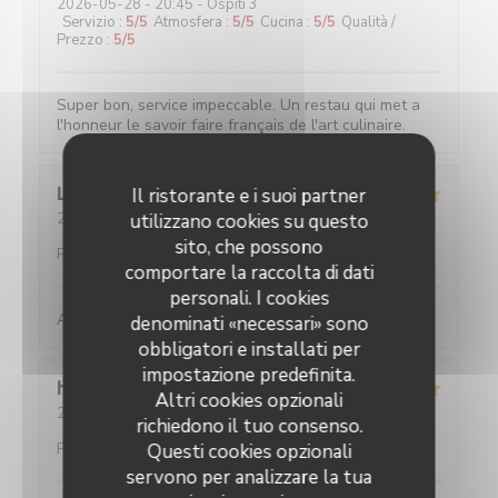
2026-05-28
- 20:45 - Ospiti 3
Servizio
:
5
/5
Atmosfera
:
5
/5
Cucina
:
5
/5
Qualità /
Prezzo
:
5
/5
Super bon, service impeccable. Un restau qui met a
l'honneur le savoir faire français de l'art culinaire.
Louise
C
Il ristorante e i suoi partner
2026-05-25
utilizzano cookies su questo
- 19:45 - Ospiti 2
Servizio
:
5
/5
Atmosfera
:
5
/5
Cucina
:
5
/5
Qualità /
sito, che possono
Prezzo
:
5
/5
comportare la raccolta di dati
personali. I cookies
Absolument parfait, comme toujours !
denominati «necessari» sono
obbligatori e installati per
impostazione predefinita.
hans
F
Altri cookies opzionali
2026-05-27
- 20:30 - Ospiti 2
richiedono il tuo consenso.
Servizio
:
5
/5
Atmosfera
:
4
/5
Cucina
:
5
/5
Qualità /
Prezzo
:
5
/5
Questi cookies opzionali
servono per analizzare la tua