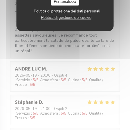
Personalizza
2026-05-20
- 19:45 - Ospiti 2
Servizio
:
5
/5
Atmosfera
:
5
/5
Cucina
:
5
/5
Qualità /
Politica di protezione dei dati personali
Prezzo
:
5
/5
Politica di gestione dei cookie
Accueil sympathique, service efficace et surtout
assiettes savoureuses ! Je recommande tout
particulièrement la salade de palourdes, le tartare de
thon et l’émulsion tiède de chocolat et praliné, c’est
un régal !
ANDRE LUC
M
2026-05-19
- 20:30 - Ospiti 4
Servizio
:
5
/5
Atmosfera
:
5
/5
Cucina
:
5
/5
Qualità /
Prezzo
:
5
/5
Stéphanie
D
2026-05-19
- 21:00 - Ospiti 2
Servizio
:
5
/5
Atmosfera
:
5
/5
Cucina
:
5
/5
Qualità /
Prezzo
:
5
/5