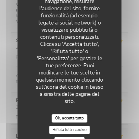
navigazione, misurare
Verrassende gerechten voor een eerlijke prijs. Water
l'audience del sito, fornire
(plat of bruis) is gratis. 2-persoons tafeltjes zijn wat
funzionalità (ad esempio,
klein maar ze hebben ook niet veel ruimte.
Vriendelijke bediening!
legate ai social network) o
visualizzare pubblicità o
contenuti personalizzati.
Sylviane
R
Clicca su 'Accetta tutto',
2026-05-25
- 13:00 - Ospiti 2
'Rifiuta tutto' o
Servizio
:
5
/5
Atmosfera
:
5
/5
Cucina
:
5
/5
Qualità /
Prezzo
:
4
/5
'Personalizza' per gestire le
tue preferenze. Puoi
modificare le tue scelte in
Accueil parfait. Accueil parfait. Plats toujours
qualsiasi momento cliccando
délicieux et raffinés.
sull'icona del cookie in basso
a sinistra delle pagine del
Romane
T
sito.
2026-05-21
- 20:45 - Ospiti 2
Servizio
:
5
/5
Atmosfera
:
5
/5
Cucina
:
4
/5
Qualità /
Prezzo
:
5
/5
Ok, accetta tutto
Rifiuta tutti i cookie
L