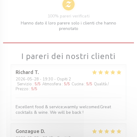
100% pareri verificati
Hanno dato il loro parere solo i clienti che hanno
prenotato
I pareri dei nostri clienti
Richard
T
2026-05-28
- 19:30 - Ospiti 2
Servizio
:
5
/5
Atmosfera
:
5
/5
Cucina
:
5
/5
Qualità /
Prezzo
:
5
/5
Excellent food & service,warmly welcomed.Great
cocktails & wine. We will be back !
Gonzague
D