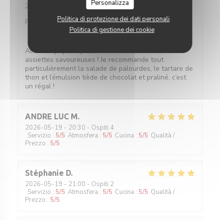
Personalizza
2026-05-20
- 19:45 - Ospiti 2
Servizio
:
5
/5
Atmosfera
:
5
/5
Cucina
:
5
/5
Qualità /
Politica di protezione dei dati personali
Prezzo
:
5
/5
Politica di gestione dei cookie
Accueil sympathique, service efficace et surtout
assiettes savoureuses ! Je recommande tout
particulièrement la salade de palourdes, le tartare de
thon et l’émulsion tiède de chocolat et praliné, c’est
un régal !
ANDRE LUC
M
2026-05-19
- 20:30 - Ospiti 4
Servizio
:
5
/5
Atmosfera
:
5
/5
Cucina
:
5
/5
Qualità /
Prezzo
:
5
/5
Stéphanie
D
2026-05-19
- 21:00 - Ospiti 2
Servizio
:
5
/5
Atmosfera
:
5
/5
Cucina
:
5
/5
Qualità /
Prezzo
:
5
/5