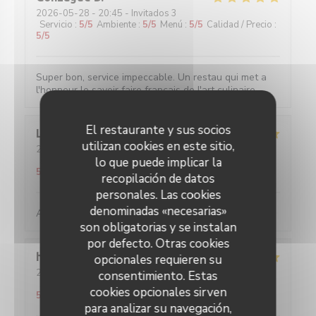
2026-05-28
- 20:45 - Invitados 3
Servicio
:
5
/5
Ambiente
:
5
/5
Menú
:
5
/5
Calidad / Precio
:
5
/5
Super bon, service impeccable. Un restau qui met a
l'honneur le savoir faire français de l'art culinaire.
El restaurante y sus socios
Louise
C
utilizan cookies en este sitio,
2026-05-25
- 19:45 - Invitados 2
lo que puede implicar la
Servicio
:
5
/5
Ambiente
:
5
/5
Menú
:
5
/5
Calidad / Precio
:
5
/5
recopilación de datos
personales. Las cookies
denominadas «necesarias»
Absolument parfait, comme toujours !
son obligatorias y se instalan
por defecto. Otras cookies
hans
F
opcionales requieren su
2026-05-27
- 20:30 - Invitados 2
consentimiento. Estas
Servicio
:
5
/5
Ambiente
:
4
/5
Menú
:
5
/5
Calidad / Precio
:
cookies opcionales sirven
5
/5
para analizar su navegación,