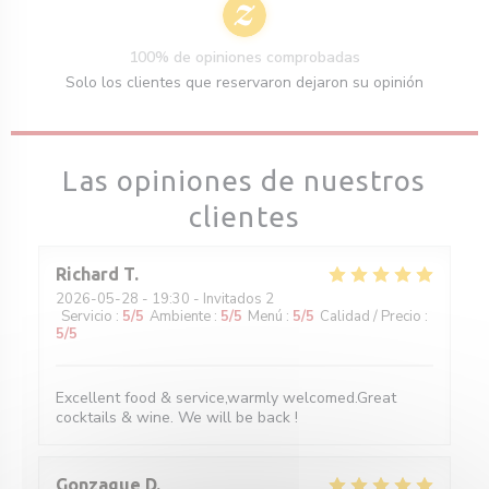
100% de opiniones comprobadas
Solo los clientes que reservaron dejaron su opinión
Las opiniones de nuestros
clientes
Richard
T
2026-05-28
- 19:30 - Invitados 2
Servicio
:
5
/5
Ambiente
:
5
/5
Menú
:
5
/5
Calidad / Precio
:
5
/5
Excellent food & service,warmly welcomed.Great
cocktails & wine. We will be back !
Gonzague
D