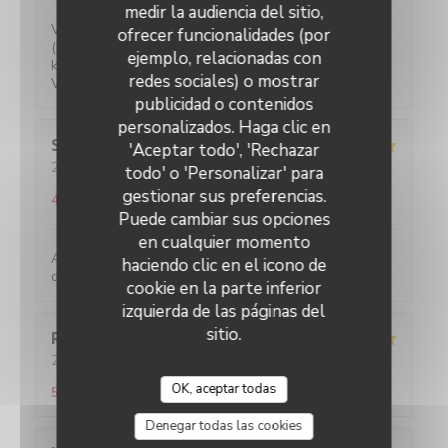
medir la audiencia del sitio,
Verrassende gerechten voor een eerlijke prijs. Water
ofrecer funcionalidades (por
(plat of bruis) is gratis. 2-persoons tafeltjes zijn wat
ejemplo, relacionadas con
klein maar ze hebben ook niet veel ruimte.
redes sociales) o mostrar
Vriendelijke bediening!
publicidad o contenidos
personalizados. Haga clic en
Sylviane
R
'Aceptar todo', 'Rechazar
2026-05-25
- 13:00 - Invitados 2
todo' o 'Personalizar' para
Servicio
:
5
/5
Ambiente
:
5
/5
Menú
:
5
/5
Calidad / Precio
:
gestionar sus preferencias.
4
/5
Puede cambiar sus opciones
en cualquier momento
Accueil parfait. Accueil parfait. Plats toujours
haciendo clic en el icono de
délicieux et raffinés.
cookie en la parte inferior
izquierda de las páginas del
sitio.
Romane
T
2026-05-21
- 20:45 - Invitados 2
Servicio
:
5
/5
Ambiente
:
5
/5
Menú
:
4
/5
Calidad / Precio
:
OK, aceptar todas
5
/5
Denegar todas las cookies