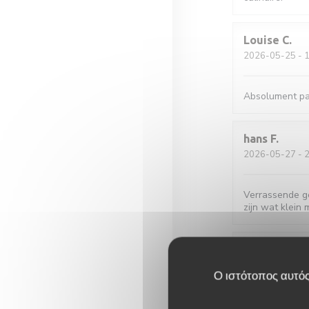
Louise
C
2026-05-25
- 1
Absolument par
hans
F
2026-05-27
- 2
Verrassende ger
zijn wat klein 
Sylviane
R
2026-05-25
- 1
Ο ιστότοπος αυτός
Accueil parfait.