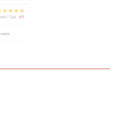
ητα / Τιμή
:
4
/5
evenir
ΠΑΡΆΘΥΡΟ))