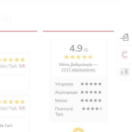
ΙΣ
4.9
/5
Μέση βαθμολογία —
ητα / Τιμή
:
5
/5
2212 αξιολογήσεις
Υπηρεσία
Ατμόσφαιρα
Μενού
ητα / Τιμή
:
5
/5
Ποιότητα/
Τιμή
e l'art