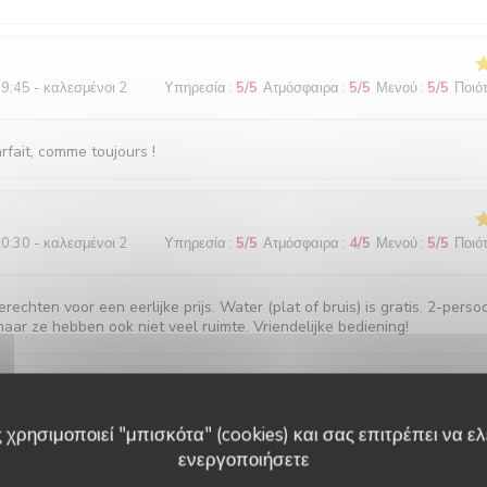
9:45 - καλεσμένοι 2
Υπηρεσία
:
5
/5
Ατμόσφαιρα
:
5
/5
Μενού
:
5
/5
Ποιότ
fait, comme toujours !
0:30 - καλεσμένοι 2
Υπηρεσία
:
5
/5
Ατμόσφαιρα
:
4
/5
Μενού
:
5
/5
Ποιότ
echten voor een eerlijke prijs. Water (plat of bruis) is gratis. 2-perso
maar ze hebben ook niet veel ruimte. Vriendelijke bediening!
3:00 - καλεσμένοι 2
Υπηρεσία
:
5
/5
Ατμόσφαιρα
:
5
/5
Μενού
:
5
/5
Ποιότ
 χρησιμοποιεί "μπισκότα" (cookies) και σας επιτρέπει να ελέ
ενεργοποιήσετε
 Accueil parfait. Plats toujours délicieux et raffinés.