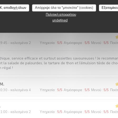
K, αποδοχή όλων
Απόρριψε όλα τα "μπισκότα" (cookies)
Εξατομίκε
Πολιτική απορρήτου
undefined
0:45 - καλεσμένοι 2
Υπηρεσία
:
5
/5
Ατμόσφαιρα
:
5
/5
Μενού
:
4
/5
Ποιότ
9:45 - καλεσμένοι 2
Υπηρεσία
:
5
/5
Ατμόσφαιρα
:
5
/5
Μενού
:
5
/5
Ποιότ
hique, service efficace et surtout assiettes savoureuses ! Je recomma
t la salade de palourdes, le tartare de thon et l’émulsion tiède de cho
n régal !
M
0:30 - καλεσμένοι 4
Υπηρεσία
:
5
/5
Ατμόσφαιρα
:
5
/5
Μενού
:
5
/5
Ποιότ
1:00 - καλεσμένοι 2
Υπηρεσία
:
5
/5
Ατμόσφαιρα
:
5
/5
Μενού
:
5
/5
Ποιότ