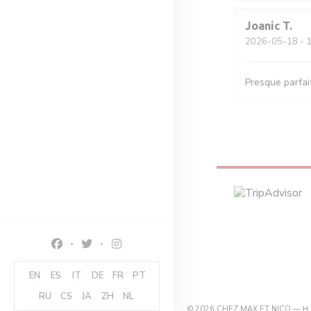
Joanic
T
2026-05-18
- 1
Presque parfait
Facebook ((ανοίγει σε νέο παράθυρο))
Twitter ((ανοίγει σε νέο παράθυρο))
Instagram ((ανοίγει σε νέο παράθυρο))
EN
ES
IT
DE
FR
PT
RU
CS
JA
ZH
NL
© 2026 CHEZ MAX ET NICO — Η