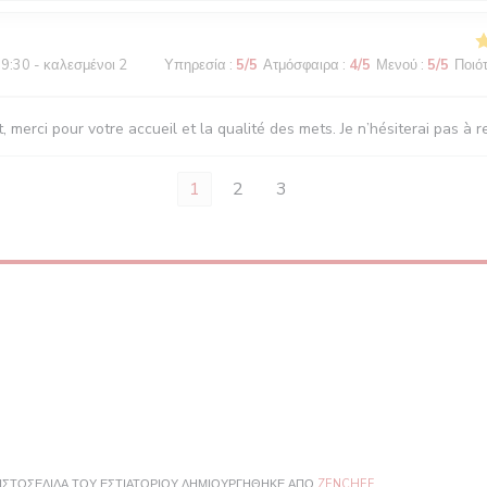
9:30 - καλεσμένοι 2
Υπηρεσία
:
5
/5
Ατμόσφαιρα
:
4
/5
Μενού
:
5
/5
Ποιότ
, merci pour votre accueil et la qualité des mets. Je n’hésiterai pas à r
1
2
3
((ΑΝΟΊΓΕΙ ΣΕ ΝΈΟ 
 ΙΣΤΟΣΕΛΊΔΑ ΤΟΥ ΕΣΤΙΑΤΟΡΊΟΥ ΔΗΜΙΟΥΡΓΉΘΗΚΕ ΑΠΌ
ZENCHEF