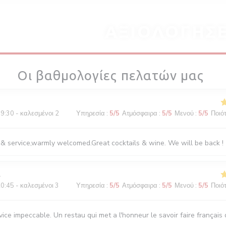
ΑΞΙΟΛΟΓΉΣΕ
Οι βαθμολογίες πελατών μας
9:30 - καλεσμένοι 2
Υπηρεσία
:
5
/5
Ατμόσφαιρα
:
5
/5
Μενού
:
5
/5
Ποιότ
 & service,warmly welcomed.Great cocktails & wine. We will be back !
0:45 - καλεσμένοι 3
Υπηρεσία
:
5
/5
Ατμόσφαιρα
:
5
/5
Μενού
:
5
/5
Ποιότ
ice impeccable. Un restau qui met a l'honneur le savoir faire français d