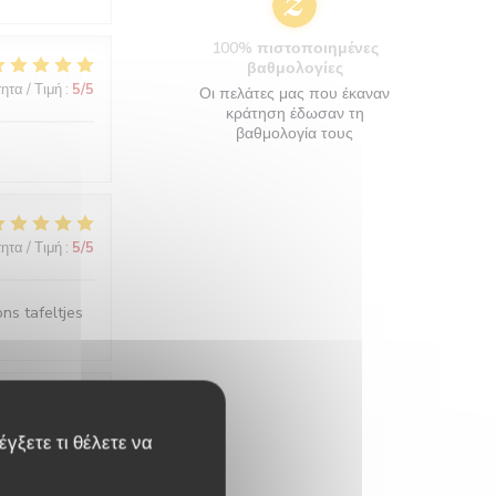
100% πιστοποιημένες
βαθμολογίες
ητα / Τιμή
:
5
/5
Οι πελάτες μας που έκαναν
κράτηση έδωσαν τη
βαθμολογία τους
ητα / Τιμή
:
5
/5
ons tafeltjes
ητα / Τιμή
:
4
/5
γξετε τι θέλετε να