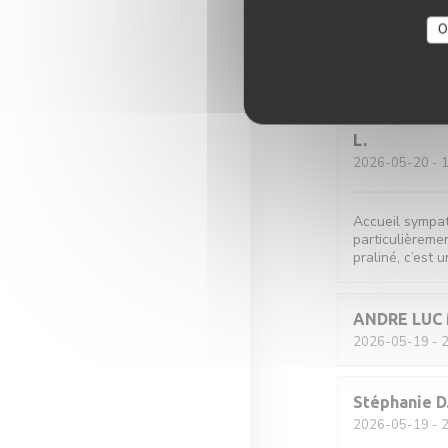
O
Romane
T
2026-05-21
- 2
L
2026-05-20
- 1
Accueil sympat
particulièremen
praliné, c’est u
ANDRE LUC
2026-05-19
- 2
Stéphanie
D
2026-05-19
- 2