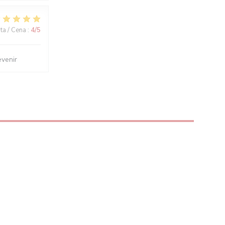
ita / Cena
:
4
/5
evenir
 OKNĚ))