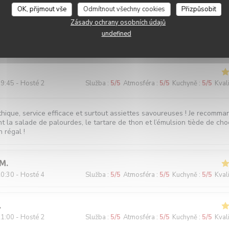
OK, přijmout vše
Odmítnout všechny cookies
Přizpůsobit
Zásady ochrany osobních údajů
undefined
0:45 - Hosté 2
Služba
:
5
/5
Atmosféra
:
5
/5
Kuchyně
:
4
/5
Kval
9:45 - Hosté 2
Služba
:
5
/5
Atmosféra
:
5
/5
Kuchyně
:
5
/5
Kval
hique, service efficace et surtout assiettes savoureuses ! Je recomma
t la salade de palourdes, le tartare de thon et l’émulsion tiède de cho
n régal !
M
0:30 - Hosté 4
Služba
:
5
/5
Atmosféra
:
5
/5
Kuchyně
:
5
/5
Kval
1:00 - Hosté 2
Služba
:
5
/5
Atmosféra
:
5
/5
Kuchyně
:
5
/5
Kval