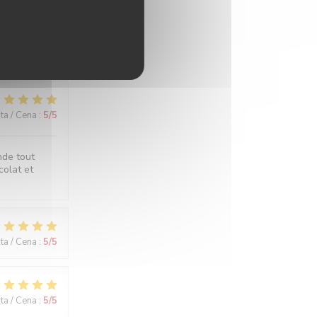
ita / Cena
:
5
/5
ita / Cena
:
5
/5
nde tout
colat et
ita / Cena
:
5
/5
ita / Cena
:
5
/5