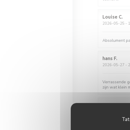
Louise
C
2026-05-25
- 1
Absolument par
hans
F
2026-05-27
- 2
Verrassende ger
zijn wat klein 
Sylviane
R
2026-05-25
- 1
Tat
Accueil parfait.