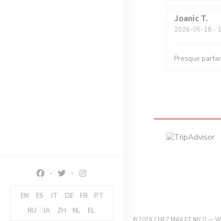
Joanic
T
2026-05-18
- 1
Presque parfait
Facebook ((otevře se v novém okně))
Twitter ((otevře se v novém okně))
Instagram ((otevře se v novém okně))
EN
ES
IT
DE
FR
PT
RU
JA
ZH
NL
EL
© 2026 CHEZ MAX ET NICO —