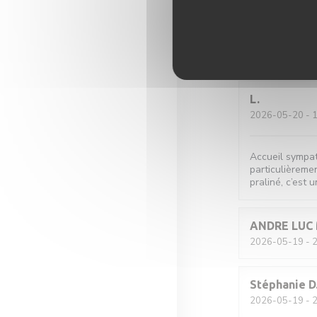
Romane
T
2026-05-21
- 2
L
2026-05-20
- 1
Accueil sympat
particulièremen
praliné, c’est u
ANDRE LUC
2026-05-19
- 2
Stéphanie
D
2026-05-19
- 2