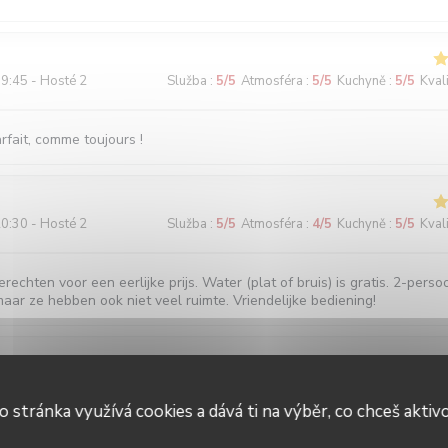
9:45 - Hosté 2
Služba
:
5
/5
Atmosféra
:
5
/5
Kuchyně
:
5
/5
Kval
fait, comme toujours !
0:30 - Hosté 2
Služba
:
5
/5
Atmosféra
:
4
/5
Kuchyně
:
5
/5
Kval
echten voor een eerlijke prijs. Water (plat of bruis) is gratis. 2-perso
maar ze hebben ook niet veel ruimte. Vriendelijke bediening!
3:00 - Hosté 2
Služba
:
5
/5
Atmosféra
:
5
/5
Kuchyně
:
5
/5
Kval
o stránka využívá cookies a dává ti na výběr, co chceš aktiv
 Accueil parfait. Plats toujours délicieux et raffinés.