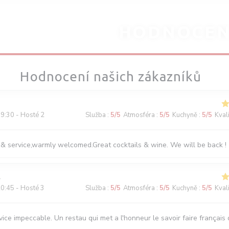
HODNOCEN
Hodnocení našich zákazníků
9:30 - Hosté 2
Služba
:
5
/5
Atmosféra
:
5
/5
Kuchyně
:
5
/5
Kval
 & service,warmly welcomed.Great cocktails & wine. We will be back !
0:45 - Hosté 3
Služba
:
5
/5
Atmosféra
:
5
/5
Kuchyně
:
5
/5
Kval
ice impeccable. Un restau qui met a l'honneur le savoir faire français d