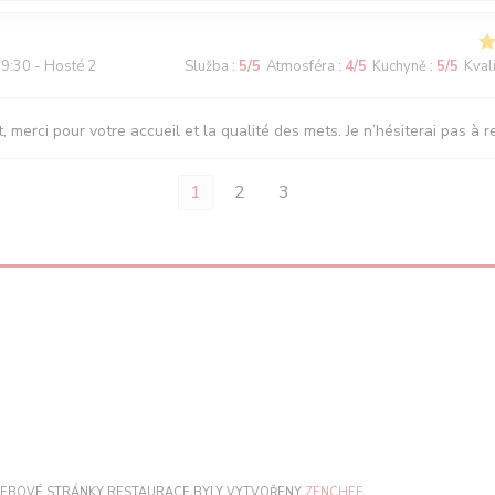
9:30 - Hosté 2
Služba
:
5
/5
Atmosféra
:
4
/5
Kuchyně
:
5
/5
Kval
, merci pour votre accueil et la qualité des mets. Je n’hésiterai pas à r
1
2
3
((OTEVŘE SE V NOVÉM
 WEBOVÉ STRÁNKY RESTAURACE BYLY VYTVOŘENY
ZENCHEF