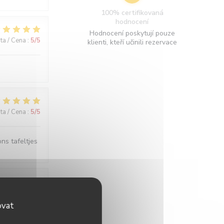
100% certifikovaná
hodnocení
Hodnocení poskytují pouze
ita / Cena
:
5
/5
klienti, kteří učinili rezervace
ita / Cena
:
5
/5
ons tafeltjes
ita / Cena
:
4
/5
ovat