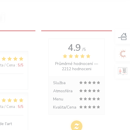
Í
4.9
/5
Průměrné hodnocení —
ita / Cena
:
5
/5
2212 hodnoceni
Služba
Atmosféra
Menu
ita / Cena
:
5
/5
Kvalita/Cena
e l'art