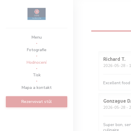
Panel pro správu cookies
Menu
Fotografie
Richard
T
Hodnocení
2026-05-28
- 1
Tisk
Excellent food
Mapa a kontakt
Gonzague
D
Rezervovat stůl
2026-05-28
- 2
Super bon, serv
culinaire.