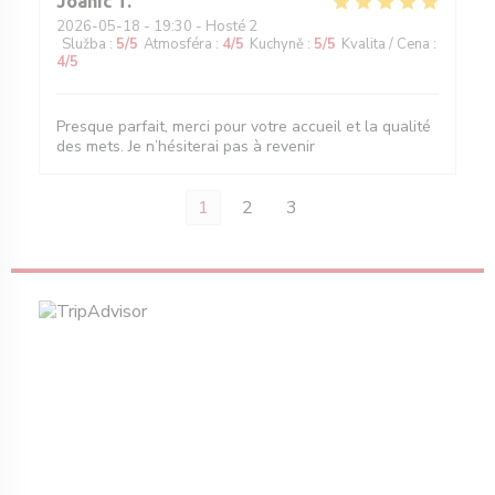
Joanic
T
2026-05-18
- 19:30 - Hosté 2
Služba
:
5
/5
Atmosféra
:
4
/5
Kuchyně
:
5
/5
Kvalita / Cena
:
4
/5
Presque parfait, merci pour votre accueil et la qualité
des mets. Je n’hésiterai pas à revenir
1
2
3