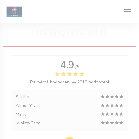
Panel pro správu cookies
HODNOCENÍ
4.9
/5
Průměrné hodnocení —
2212 hodnoceni
Služba
Atmosféra
Menu
Kvalita/Cena