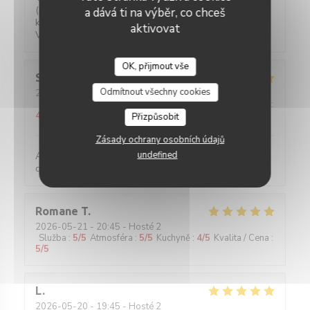
(plat of bruis) is gratis. 2-persoons tafeltjes zijn wat
a dává ti na výběr, co chceš
klein maar ze hebben ook niet veel ruimte.
aktivovat
Vriendelijke bediening!
OK, přijmout vše
Sylviane
R
Odmítnout všechny cookies
2026-05-25
- 13:00 - Hosté 2
Služba
:
5
/5
Atmosféra
:
5
/5
Kuchyně
:
5
/5
Kvalita / Cena
:
4
/5
Přizpůsobit
Zásady ochrany osobních údajů
undefined
Accueil parfait. Accueil parfait. Plats toujours
délicieux et raffinés.
Romane
T
2026-05-21
- 20:45 - Hosté 2
Služba
:
5
/5
Atmosféra
:
5
/5
Kuchyně
:
4
/5
Kvalita / Cena
:
5
/5
L
2026-05-20
- 19:45 - Hosté 2