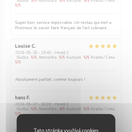
Služba
:
5
/5
Atmosféra
:
5
/5
Kuchyně
:
5
/5
Kvalita / Cena
:
5
/5
Super bon, service impeccable. Un restau qui met a
l'honneur le savoir faire français de l'art culinaire.
Louise
C
2026-05-25
- 19:45 - Hosté 2
Služba
:
5
/5
Atmosféra
:
5
/5
Kuchyně
:
5
/5
Kvalita / Cena
:
5
/5
Absolument parfait, comme toujours !
hans
F
2026-05-27
- 20:30 - Hosté 2
Služba
:
5
/5
Atmosféra
:
4
/5
Kuchyně
:
5
/5
Kvalita / Cena
:
5
/5
Tato stránka využívá cookies
Verrassende gerechten voor een eerlijke prijs. Water