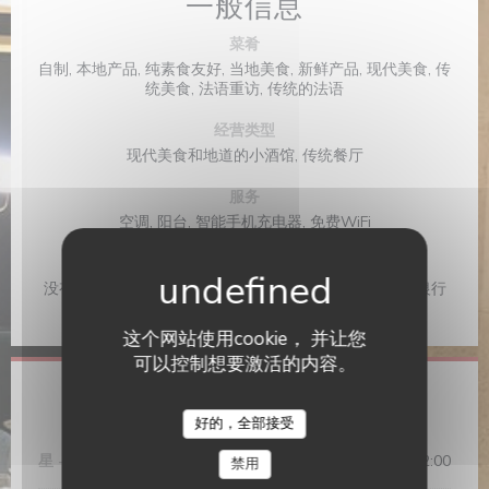
一般信息
菜肴
自制, 本地产品, 纯素食友好, 当地美食, 新鲜产品, 现代美食, 传
统美食, 法语重访, 传统的法语
经营类型
现代美食和地道的小酒馆, 传统餐厅
服务
空调, 阳台, 智能手机充电器, 免费WiFi
支付方式
没有联系, Apple Pay, 采购订单, Paiement Sans联系人, 银行
转帐, 现金, 检查, 欧洲卡/万事达卡, 签证, 借记卡
这个网站使用cookie， 并让您
可以控制想要激活的内容。
营业时间
好的，全部接受
星
-
星
12:00 - 14:15
19:00 - 22:00
•
禁用