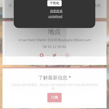
个性化
星
-
星
关闭
保密政策
undefined
地点
((在新窗口中
4 rue Henri Martin 92100 Boulogne Billancourt
06 52 12 50 82
Facebook ((在新窗口中打开))
Twitter ((在新窗口中打开))
Instagram ((在新窗口中
了解最新信息
*
订阅我们的时事通讯，通过电子邮件接收我们的个性化通讯和营销优
惠。
订阅