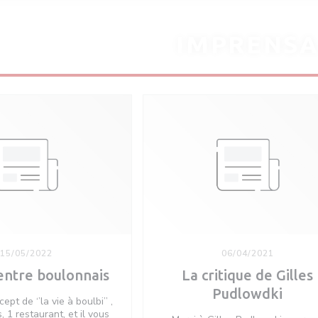
IMPRENS
15/05/2022
06/04/2021
entre boulonnais
La critique de Gilles
Pudlowdki
pt de ‘’la vie à boulbi’’ ,
, 1 restaurant, et il vous