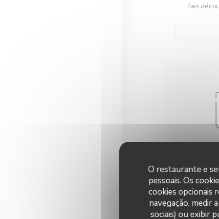
fais décou
premier ép
O restaurante e seu
pessoais. Os cooki
Le coll
cookies opcionais 
navegação, medir a 
sociais) ou exibir
Heureux 