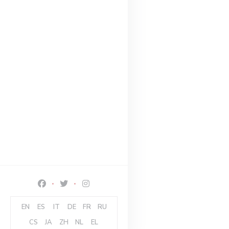
Facebook ((abre numa nova janela))
Twitter ((abre numa nova janela))
Instagram ((abre numa nova janela))
EN
ES
IT
DE
FR
RU
CS
JA
ZH
NL
EL