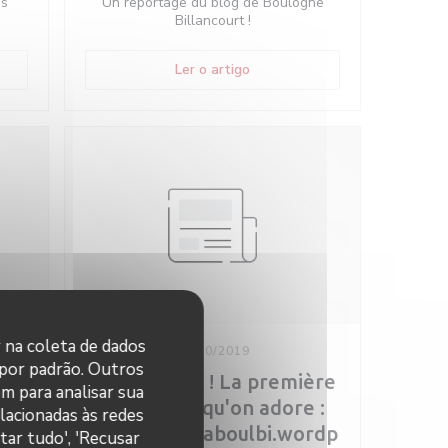
es
Un reportage du blog de Boulogne
Billancourt !
ma nova janela))
((abre numa nova janela))
Ler o artigo
r na coleta de dados
30/10/2019
 por padrão. Outros
Une critique ! La première
m para analisar sua
! d'un blog qu'on adore :
elacionadas às redes
https://lavieaboulbi.wordp
tar tudo', 'Recusar