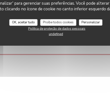
((abre nu
Ler o artigo
nalizar' para gerenciar suas preferências. Você pode alterar
our rejoindre cette belle
autour des producteurs et
clicando no ícone de cookie no canto inferior esquerdo da
s de notre gastronomie.
((abre numa nova janela))
Ler o artigo
OK, aceitar tudo
Proíbe todos cookies
Personalizar
Política de proteção de dados pessoais
undefined