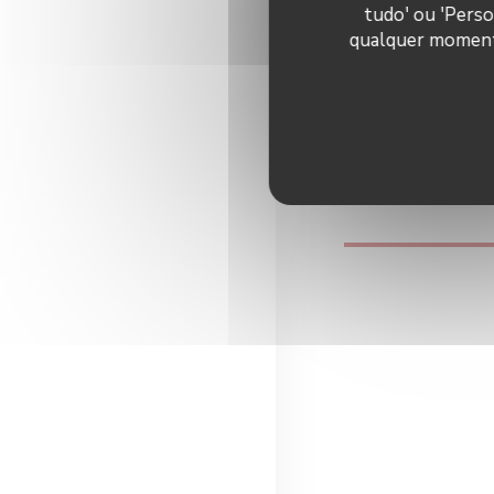
tudo' ou 'Perso
sélectionné p
association 
qualquer momento 
des artisan