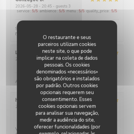
2026-05-28
- 20:45 - guests 3
service
:
5
/5
ambience
:
5
/5
menu
:
5
/5
quality_price
:
5
/5
Super bon, service impeccable. Un restau qui met a
l'honneur le savoir faire français de l'art culinaire.
O restaurante e seus
parceiros utilizam cookies
neste site, o que pode
Louise
C
implicar na coleta de dados
2026-05-25
- 19:45 - guests 2
service
:
5
/5
ambience
pessoais. Os cookies
:
5
/5
menu
:
5
/5
quality_price
:
5
/5
denominados «necessários»
são obrigatórios e instalados
Absolument parfait, comme toujours !
por padrão. Outros cookies
opcionais requerem seu
consentimento. Esses
hans
F
cookies opcionais servem
2026-05-27
- 20:30 - guests 2
service
:
5
/5
ambience
:
4
/5
menu
:
5
/5
quality_price
:
5
/5
para analisar sua navegação,
medir a audiência do site,
oferecer funcionalidades (por
Verrassende gerechten voor een eerlijke prijs. Water
exemplo, relacionadas às