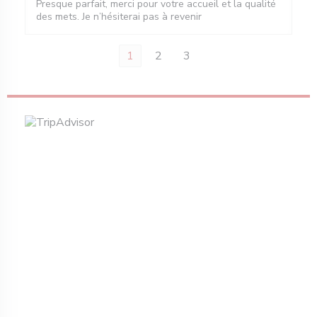
Presque parfait, merci pour votre accueil et la qualité
des mets. Je n’hésiterai pas à revenir
1
2
3
a janela))
 nova janela))
bre numa nova janela))