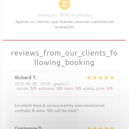
Avaliações 100% certificadas
Apenas os clientes que fizeram reservas submeteram
avaliações
reviews_from_our_clients_fo
llowing_booking
Richard
T
2026-05-28
- 19:30 - guests 2
service
:
5
/5
ambience
:
5
/5
menu
:
5
/5
quality_price
:
5
/5
Excellent food & service,warmly welcomed.Great
cocktails & wine. We will be back !
Gonzague
D