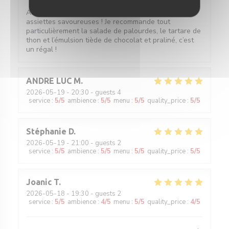
Accueil sympathique, service efficace et surtout
assiettes savoureuses ! Je recommande tout
particulièrement la salade de palourdes, le tartare de
thon et l’émulsion tiède de chocolat et praliné, c’est
un régal !
ANDRE LUC
M
2026-05-19
- 20:30 - guests 4
service
:
5
/5
ambience
:
5
/5
menu
:
5
/5
quality_price
:
5
/5
Stéphanie
D
2026-05-19
- 21:00 - guests 2
service
:
5
/5
ambience
:
5
/5
menu
:
5
/5
quality_price
:
5
/5
Joanic
T
2026-05-18
- 19:30 - guests 2
service
:
5
/5
ambience
:
4
/5
menu
:
5
/5
quality_price
:
4
/5