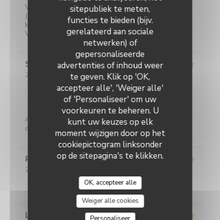
Verrassende gerechten voor een eerlijke prijs. Water
sitepubliek te meten,
(plat of bruis) is gratis. 2-persoons tafeltjes zijn wat
functies te bieden (bijv.
klein maar ze hebben ook niet veel ruimte.
gerelateerd aan sociale
Vriendelijke bediening!
netwerken) of
gepersonaliseerde
Sylviane
R
advertenties of inhoud weer
2026-05-25
- 13:00 - Gasten 2
te geven. Klik op 'OK,
Service
:
5
/5
Atmosfeer
:
5
/5
Keuken
:
5
/5
Kwaliteit / Prijs
accepteer alle', 'Weiger alle'
:
4
/5
of 'Personaliseer' om uw
voorkeuren te beheren. U
Accueil parfait. Accueil parfait. Plats toujours
kunt uw keuzes op elk
délicieux et raffinés.
moment wijzigen door op het
cookiepictogram linksonder
op de sitepagina's te klikken.
Romane
T
2026-05-21
- 20:45 - Gasten 2
Service
:
5
/5
Atmosfeer
:
5
/5
Keuken
:
4
/5
Kwaliteit / Prijs
OK, accepteer alle
:
5
/5
Weiger alle cookies
L
Personaliseer