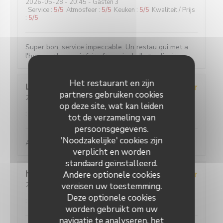
2026-05-28
- 20:45 - Gasten 3
Service
:
5
/5
Atmosfeer
:
5
/5
Keuken
:
5
/5
Kwaliteit / Prijs
:
5
/5
Super bon, service impeccable. Un restau qui met a
l'honneur le savoir faire français de l'art culinaire.
Het restaurant en zijn
Louise
C
partners gebruiken cookies
2026-05-25
- 19:45 - Gasten 2
op deze site, wat kan leiden
Service
:
5
/5
Atmosfeer
:
5
/5
Keuken
:
5
/5
Kwaliteit / Prijs
:
5
/5
tot de verzameling van
persoonsgegevens.
'Noodzakelijke' cookies zijn
Absolument parfait, comme toujours !
verplicht en worden
standaard geïnstalleerd.
hans
F
Andere optionele cookies
2026-05-27
vereisen uw toestemming.
- 20:30 - Gasten 2
Service
:
5
/5
Atmosfeer
:
4
/5
Keuken
:
5
/5
Kwaliteit / Prijs
Deze optionele cookies
:
5
/5
worden gebruikt om uw
navigatie te analyseren, het