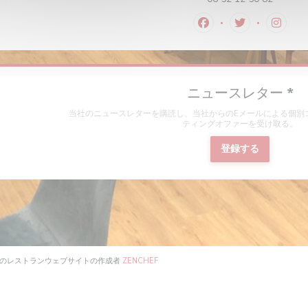
Facebook ((新し
Twitter 
Inst
ニュースレター
*
当社のニュースレターを購読し、当社からのEメールによる個別
ティングオファーを受け取る。
登録する
))
((新しいウィンドウで開きます))
CO — このレストランウェブサイトの作成者
ZENCHEF