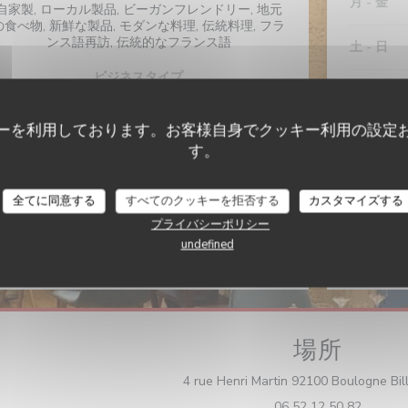
月
-
金
自家製, ローカル製品, ビーガンフレンドリー, 地元
の食べ物, 新鮮な製品, モダンな料理, 伝統料理, フラ
ンス語再訪, 伝統的なフランス語
土
-
日
ビジネスタイプ
モダンな料理と本物のビストロ, 伝統的なレストラ
ン
ーを利用しております。お客様自身でクッキー利用の設定
サービス
す。
エアコン, テラス, スマートフォン充電器, 無料WIFI
全てに同意する
すべてのクッキーを拒否する
カスタマイズする
ご利用可能なお支払い方法
プライバシーポリシー
タッチ決済 クレジットカード, アップルペイ, 注文
書, 銀行振込, 現金, チェック, ユーロカード /マスタ
undefined
ーカード, ビザ, カルトブルー
場所
4 rue Henri Martin 92100 Boulogne Bil
06 52 12 50 82