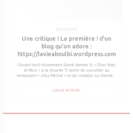
30/10/2019
Une critique ! La première ! d'un
blog qu'on adore :
https://lavieaboulbi.wordpress.com
Ouvert tout récemment (lundi dernier !), « Chez Max
et Nico » a la (lourde ?) tache de succéder au
restaurant « chez Michel » et de combler sa clientèle
d’habitués. Situé un peu en retrait du cœur de
Boulogne, dans la rue Henri Martin, les deux
((abre en una nueva ventan
Lea el articulo
associés Max et Nico ont récupéré les clés mi
septembre. Apres 1 mois de travaux, ils sont prêts à
recevoir dans ce nouveau cadre les boulonnais.
Boulonnais depuis 15 ans pour l’un et de coeur pour
l’autre, ils semblent prêt à relever le défi. Anciens
propriétaires d’un établissement dans Paris, ils
connaissent le métier et ca se sent.