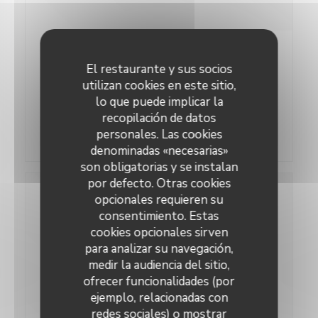
17/11/2020
El restaurante y sus socios
Les restaurateurs de Boulogne !
utilizan cookies en este sitio,
Un reportage du blog de Boulogne Billancourt !
lo que puede implicar la
recopilación de datos
((abre en una nueva ventan
Lea el articulo
personales. Las cookies
denominadas «necesarias»
son obligatorias y se instalan
por defecto. Otras cookies
opcionales requieren su
consentimiento. Estas
cookies opcionales sirven
para analizar su navegación,
medir la audiencia del sitio,
ofrecer funcionalidades (por
ejemplo, relacionadas con
redes sociales) o mostrar