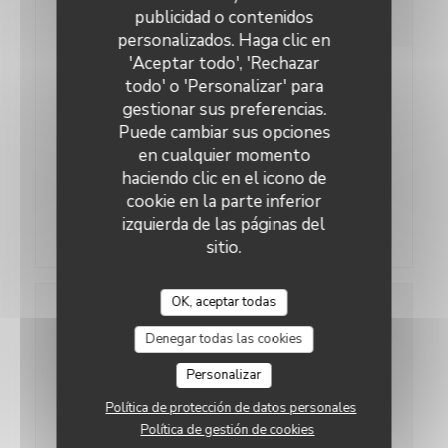
publicidad o contenidos
personalizados. Haga clic en
'Aceptar todo', 'Rechazar
18/12/2019
todo' o 'Personalizar' para
Le collège culinaire de France
gestionar sus preferencias.
Puede cambiar sus opciones
Heureux est fier, d'avoir été sélectionné pour
en cualquier momento
rejoindre cette belle association autour des
haciendo clic en el icono de
producteurs et des artisans de notre gastronomie.
cookie en la parte inferior
izquierda de las páginas del
((abre en una nueva ventan
Lea el articulo
sitio.
OK, aceptar todas
Denegar todas las cookies
Personalizar
Política de protección de datos personales
Política de gestión de cookies