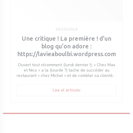
30/10/2019
Une critique ! La première ! d'un
blog qu'on adore :
https://lavieaboulbi.wordpress.com
Ouvert tout récemment (lundi dernier !), « Chez Max
et Nico » a la (lourde ?) tache de succéder au
restaurant « chez Michel » et de combler sa clientèle
d’habitués. Situé un peu en retrait du cœur de
Boulogne, dans la rue Henri Martin, les deux
((abre en una nueva ventan
Lea el articulo
associés Max et Nico ont récupéré les clés mi
septembre. Apres 1 mois de travaux, ils sont prêts à
recevoir dans ce nouveau cadre les boulonnais.
Boulonnais depuis 15 ans pour l’un et de coeur pour
l’autre, ils semblent prêt à relever le défi. Anciens
propriétaires d’un établissement dans Paris, ils
connaissent le métier et ca se sent.