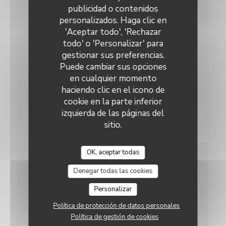
publicidad o contenidos
personalizados. Haga clic en
'Aceptar todo', 'Rechazar
18/12/2019
todo' o 'Personalizar' para
Le collège culinaire de France
gestionar sus preferencias.
Puede cambiar sus opciones
Heureux est fier, d'avoir été sélectionné pour
en cualquier momento
rejoindre cette belle association autour des
haciendo clic en el icono de
producteurs et des artisans de notre gastronomie.
cookie en la parte inferior
izquierda de las páginas del
((abre en una nueva ventan
Lea el articulo
sitio.
OK, aceptar todas
Denegar todas las cookies
Personalizar
Política de protección de datos personales
Política de gestión de cookies