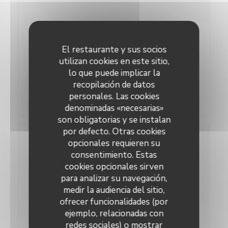
17/11/2020
El restaurante y sus socios
Les restaurateurs de Boulogne !
utilizan cookies en este sitio,
Un reportage du blog de Boulogne Billancourt !
lo que puede implicar la
recopilación de datos
((abre en una nueva ventan
Lea el articulo
personales. Las cookies
denominadas «necesarias»
son obligatorias y se instalan
por defecto. Otras cookies
opcionales requieren su
consentimiento. Estas
cookies opcionales sirven
para analizar su navegación,
medir la audiencia del sitio,
ofrecer funcionalidades (por
ejemplo, relacionadas con
redes sociales) o mostrar