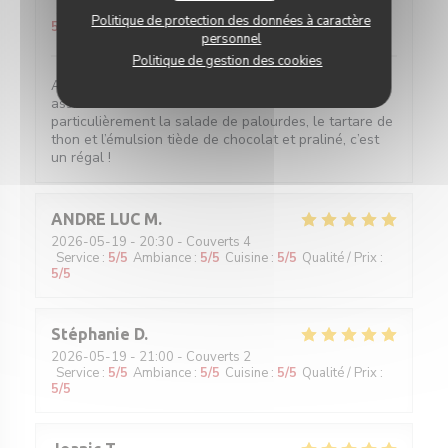
Service
:
5
/5
Ambiance
:
5
/5
Cuisine
:
5
/5
Qualité / Prix
:
Politique de protection des données à caractère
5
/5
personnel
Politique de gestion des cookies
Accueil sympathique, service efficace et surtout
assiettes savoureuses ! Je recommande tout
particulièrement la salade de palourdes, le tartare de
thon et l’émulsion tiède de chocolat et praliné, c’est
un régal !
ANDRE LUC
M
2026-05-19
- 20:30 - Couverts 4
Service
:
5
/5
Ambiance
:
5
/5
Cuisine
:
5
/5
Qualité / Prix
:
5
/5
Stéphanie
D
2026-05-19
- 21:00 - Couverts 2
Service
:
5
/5
Ambiance
:
5
/5
Cuisine
:
5
/5
Qualité / Prix
:
5
/5