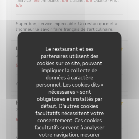
Service
:
5
/5
Ambiance
:
5
/5
Cuisine
:
5
/5
Qualité / Prix
:
5
/5
Super bon, service impeccable. Un restau qui met a
l'honneur le savoir faire français de l'art culinaire.
Louise
C
Le restaurant et ses
2026-05-25
- 19:45 - Couverts 2
partenaires utilisent des
Service
:
5
/5
Ambiance
:
5
/5
Cuisine
:
5
/5
Qualité / Prix
:
cookies sur ce site, pouvant
5
/5
impliquer la collecte de
données à caractère
Absolument parfait, comme toujours !
personnel. Les cookies dits «
nécessaires » sont
obligatoires et installés par
hans
F
défaut. D'autres cookies
2026-05-27
- 20:30 - Couverts 2
facultatifs nécessitent votre
Service
:
5
/5
Ambiance
:
4
/5
Cuisine
:
5
/5
Qualité / Prix
:
5
/5
consentement. Ces cookies
facultatifs servent à analyser
votre navigation, mesurer
Verrassende gerechten voor een eerlijke prijs. Water