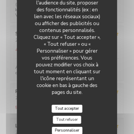
l'audience du site, proposer
(plat of bruis) is gratis. 2-persoons tafeltjes zijn wat
des fonctionnalités (ex : en
klein maar ze hebben ook niet veel ruimte.
Vriendelijke bediening!
lien avec les réseaux sociaux)
ou afficher des publicités ou
contenus personnalisés.
Sylviane
R
Cliquez sur « Tout accepter »,
2026-05-25
- 13:00 - Couverts 2
« Tout refuser » ou «
Service
:
5
/5
Ambiance
:
5
/5
Cuisine
:
5
/5
Qualité / Prix
:
4
/5
Personnaliser » pour gérer
vos préférences. Vous
pouvez modifier vos choix à
Accueil parfait. Accueil parfait. Plats toujours
tout moment en cliquant sur
délicieux et raffinés.
l'icône représentant un
cookie en bas à gauche des
Romane
T
pages du site.
2026-05-21
- 20:45 - Couverts 2
Service
:
5
/5
Ambiance
:
5
/5
Cuisine
:
4
/5
Qualité / Prix
:
5
/5
Tout accepter
Tout refuser
L
Personnaliser
2026-05-20
- 19:45 - Couverts 2