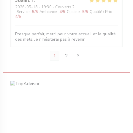
Joanic
T
2026-05-18
- 19:30 - Couverts 2
Service
:
5
/5
Ambiance
:
4
/5
Cuisine
:
5
/5
Qualité / Prix
:
4
/5
Presque parfait, merci pour votre accueil et la qualité
des mets. Je n’hésiterai pas à revenir
1
2
3