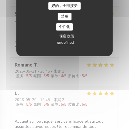
好的，全部接受
Sylviane
R
禁用
2026-05-25
- 13:00 - 来宾 2
服务
:
5
/5
氛围
:
5
/5
菜单
:
5
/5
质价比
:
4
/5
个性化
保密政策
Accueil parfait. Accueil parfait. Plats toujours
undefined
délicieux et raffinés.
Romane
T
2026-05-21
- 20:45 - 来宾 2
服务
:
5
/5
氛围
:
5
/5
菜单
:
4
/5
质价比
:
5
/5
L
2026-05-20
- 19:45 - 来宾 2
服务
:
5
/5
氛围
:
5
/5
菜单
:
5
/5
质价比
:
5
/5
Accueil sympathique, service efficace et surtout
assiettes savoureuses ! Je recommande tout