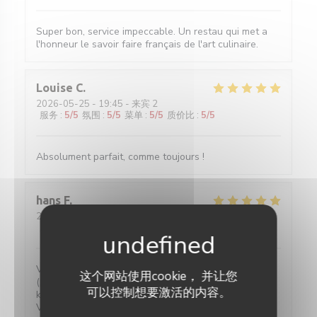
Super bon, service impeccable. Un restau qui met a
l'honneur le savoir faire français de l'art culinaire.
Louise
C
2026-05-25
- 19:45 - 来宾 2
服务
:
5
/5
氛围
:
5
/5
菜单
:
5
/5
质价比
:
5
/5
Absolument parfait, comme toujours !
hans
F
2026-05-27
- 20:30 - 来宾 2
服务
:
5
/5
氛围
:
4
/5
菜单
:
5
/5
质价比
:
5
/5
Verrassende gerechten voor een eerlijke prijs. Water
这个网站使用cookie， 并让您
(plat of bruis) is gratis. 2-persoons tafeltjes zijn wat
可以控制想要激活的内容。
klein maar ze hebben ook niet veel ruimte.
Vriendelijke bediening!