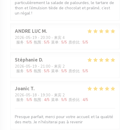
particulièrement la salade de palourdes, le tartare de
thon et l’émulsion tiède de chocolat et praliné, c’est
un régal !
ANDRE LUC
M
2026-05-19
- 20:30 - 来宾 4
服务
:
5
/5
氛围
:
5
/5
菜单
:
5
/5
质价比
:
5
/5
Stéphanie
D
2026-05-19
- 21:00 - 来宾 2
服务
:
5
/5
氛围
:
5
/5
菜单
:
5
/5
质价比
:
5
/5
Joanic
T
2026-05-18
- 19:30 - 来宾 2
服务
:
5
/5
氛围
:
4
/5
菜单
:
5
/5
质价比
:
4
/5
Presque parfait, merci pour votre accueil et la qualité
des mets. Je n’hésiterai pas à revenir