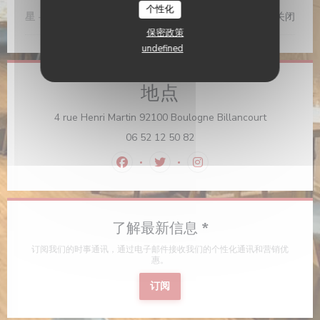
个性化
星
-
星
关闭
保密政策
undefined
地点
((在新窗口中
4 rue Henri Martin 92100 Boulogne Billancourt
06 52 12 50 82
Facebook ((在新窗口中打开))
Twitter ((在新窗口中打开))
Instagram ((在新窗口中
了解最新信息
*
订阅我们的时事通讯，通过电子邮件接收我们的个性化通讯和营销优
惠。
订阅