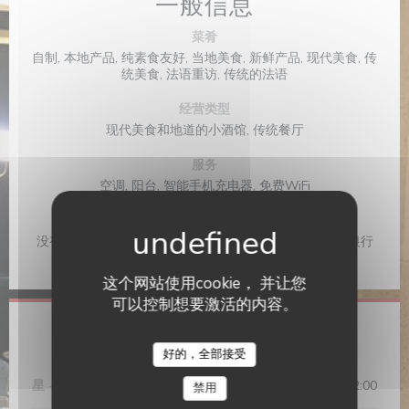
一般信息
菜肴
自制, 本地产品, 纯素食友好, 当地美食, 新鲜产品, 现代美食, 传
统美食, 法语重访, 传统的法语
经营类型
现代美食和地道的小酒馆, 传统餐厅
服务
空调, 阳台, 智能手机充电器, 免费WiFi
支付方式
没有联系, Apple Pay, 采购订单, Paiement Sans联系人, 银行
转帐, 现金, 检查, 欧洲卡/万事达卡, 签证, 借记卡
这个网站使用cookie， 并让您
可以控制想要激活的内容。
营业时间
好的，全部接受
星
-
星
12:00 - 14:15
19:00 - 22:00
•
禁用