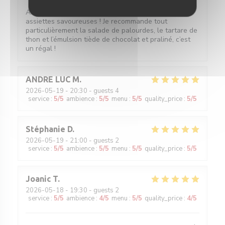
Accueil sympathique, service efficace et surtout
assiettes savoureuses ! Je recommande tout
particulièrement la salade de palourdes, le tartare de
thon et l’émulsion tiède de chocolat et praliné, c’est
un régal !
ANDRE LUC
M
2026-05-19
- 20:30 - guests 4
service
:
5
/5
ambience
:
5
/5
menu
:
5
/5
quality_price
:
5
/5
Stéphanie
D
2026-05-19
- 21:00 - guests 2
service
:
5
/5
ambience
:
5
/5
menu
:
5
/5
quality_price
:
5
/5
Joanic
T
2026-05-18
- 19:30 - guests 2
service
:
5
/5
ambience
:
4
/5
menu
:
5
/5
quality_price
:
4
/5