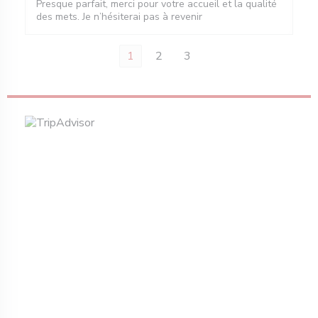
Presque parfait, merci pour votre accueil et la qualité
des mets. Je n’hésiterai pas à revenir
1
2
3
a janela))
 nova janela))
bre numa nova janela))