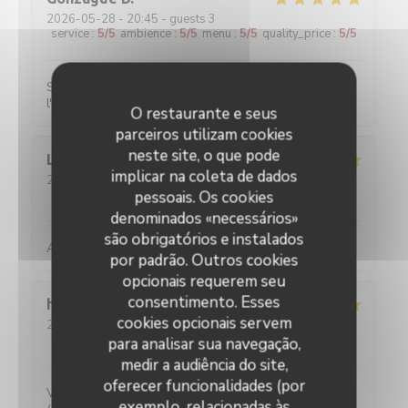
2026-05-28
- 20:45 - guests 3
service
:
5
/5
ambience
:
5
/5
menu
:
5
/5
quality_price
:
5
/5
Super bon, service impeccable. Un restau qui met a
l'honneur le savoir faire français de l'art culinaire.
O restaurante e seus
parceiros utilizam cookies
neste site, o que pode
Louise
C
implicar na coleta de dados
2026-05-25
- 19:45 - guests 2
service
:
5
/5
ambience
pessoais. Os cookies
:
5
/5
menu
:
5
/5
quality_price
:
5
/5
denominados «necessários»
são obrigatórios e instalados
Absolument parfait, comme toujours !
por padrão. Outros cookies
opcionais requerem seu
consentimento. Esses
hans
F
cookies opcionais servem
2026-05-27
- 20:30 - guests 2
service
:
5
/5
ambience
:
4
/5
menu
:
5
/5
quality_price
:
5
/5
para analisar sua navegação,
medir a audiência do site,
oferecer funcionalidades (por
Verrassende gerechten voor een eerlijke prijs. Water
exemplo, relacionadas às