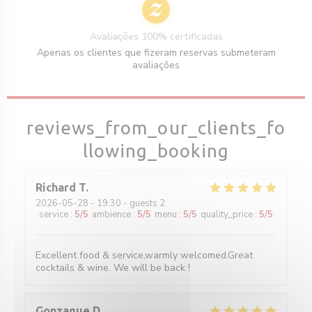
Avaliações 100% certificadas
Apenas os clientes que fizeram reservas submeteram
avaliações
reviews_from_our_clients_fo
llowing_booking
Richard
T
2026-05-28
- 19:30 - guests 2
service
:
5
/5
ambience
:
5
/5
menu
:
5
/5
quality_price
:
5
/5
Excellent food & service,warmly welcomed.Great
cocktails & wine. We will be back !
Gonzague
D