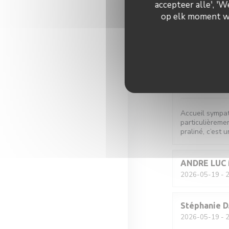
accepteer alle', '
op elk moment wij
Romane
T
2026-05-21
- 2
L
2026-05-20
- 1
Accueil sympat
particulièremen
praliné, c’est u
ANDRE LUC
2026-05-19
- 2
Stéphanie
D
2026-05-19
- 2