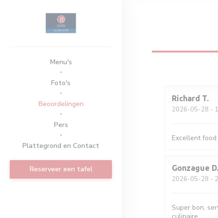
Cookies beheer paneel
Menu's
Foto's
Richard
T
Beoordelingen
2026-05-28
- 1
Pers
Excellent food
Plattegrond en Contact
Gonzague
D
Reserveer een tafel
2026-05-28
- 2
Super bon, serv
culinaire.