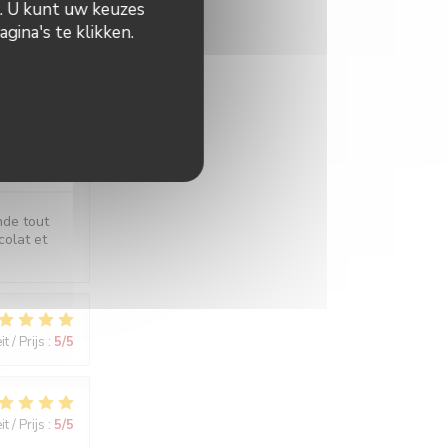
n. U kunt uw keuzes
gina's te klikken.
t / Prijs
:
5
/5
t / Prijs
:
5
/5
nde tout
colat et
t / Prijs
:
5
/5
t / Prijs
:
5
/5