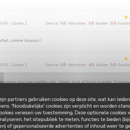
9:45 - Gasten 2
Service
:
5
/5
Atmosfeer
:
5
/5
Keuken
:
5
/5
Kwalitei
fait, comme toujours !
0:30 - Gasten 2
Service
:
5
/5
Atmosfeer
:
4
/5
Keuken
:
5
/5
Kwalitei
echten voor een eerlijke prijs. Water (plat of bruis) is gratis. 2-perso
wat klein maar ze hebben ook niet veel ruimte. Vriendelijke bediening!
ijn partners gebruiken cookies op deze site, wat kan leide
ns. 'Noodzakelijke' cookies zijn verplicht en worden stand
3:00 - Gasten 2
Service
:
5
/5
Atmosfeer
:
5
/5
Keuken
:
5
/5
Kwalitei
ookies vereisen uw toestemming. Deze optionele cookies
nalyseren, het sitepubliek te meten, functies te bieden (bij
n) of gepersonaliseerde advertenties of inhoud weer te ge
 Accueil parfait. Plats toujours délicieux et raffinés.