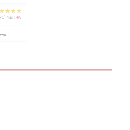
t / Prijs
:
4
/5
evenir
R))