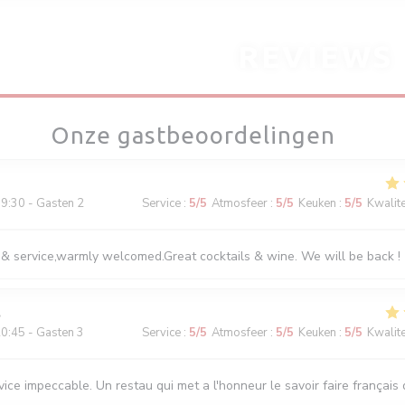
REVIEWS
Onze gastbeoordelingen
9:30 - Gasten 2
Service
:
5
/5
Atmosfeer
:
5
/5
Keuken
:
5
/5
Kwalitei
 & service,warmly welcomed.Great cocktails & wine. We will be back !
0:45 - Gasten 3
Service
:
5
/5
Atmosfeer
:
5
/5
Keuken
:
5
/5
Kwalitei
ice impeccable. Un restau qui met a l'honneur le savoir faire français d