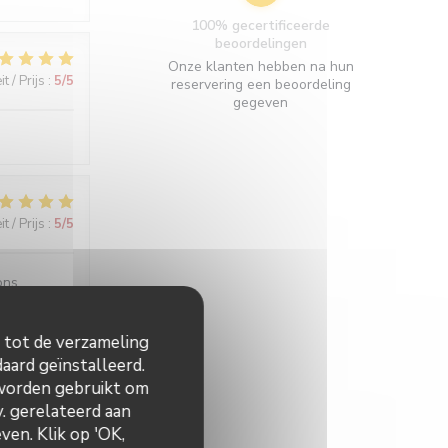
100% gecertificeerde
beoordelingen
Onze klanten hebben na hun
t / Prijs
:
5
/5
reservering een beoordeling
gegeven
t / Prijs
:
5
/5
ons
n tot de verzameling
aard geïnstalleerd.
t / Prijs
:
4
/5
 worden gebruikt om
v. gerelateerd aan
ven. Klik op 'OK,