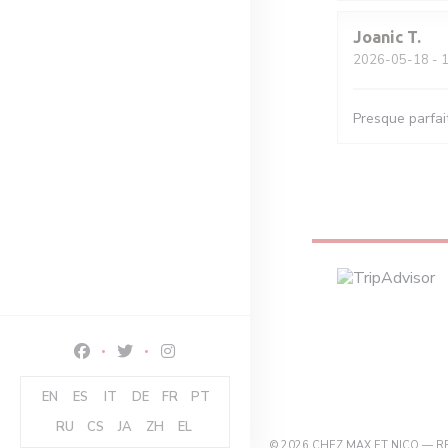
Joanic
T
2026-05-18
- 1
Presque parfait
Facebook ((opent in een nieuw venster))
Twitter ((opent in een nieuw venster))
Instagram ((opent in een nieuw venster)
EN
ES
IT
DE
FR
PT
RU
CS
JA
ZH
EL
© 2026 CHEZ MAX ET NICO —