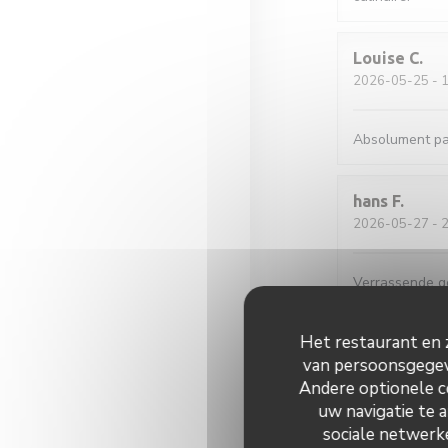
Louise
C
2026-05-25
- 1
Absolument par
hans
F
2026-05-27
- 2
Verrassende ger
tafeltjes zijn 
Het restaurant en z
Sylviane
R
van persoonsgegeve
2026-05-25
- 1
Andere optionele c
uw navigatie te a
sociale netwerke
Accueil parfait.