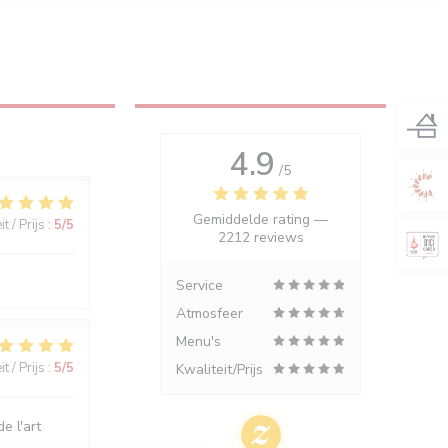
4.9
/5
Gemiddelde rating —
t / Prijs
:
5
/5
2212 reviews
Service
Atmosfeer
Menu's
t / Prijs
:
5
/5
Kwaliteit/Prijs
e l'art