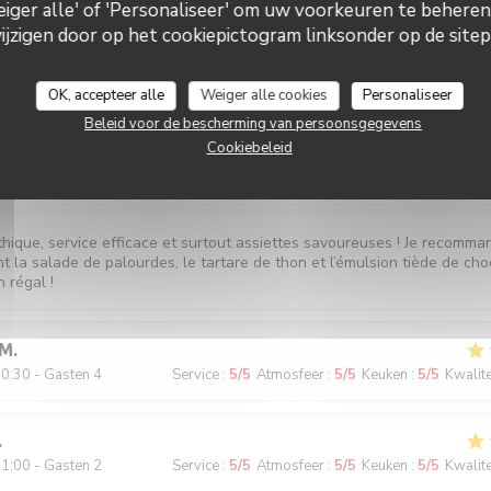
Weiger alle' of 'Personaliseer' om uw voorkeuren te behere
zigen door op het cookiepictogram linksonder op de sitepa
0:45 - Gasten 2
Service
:
5
/5
Atmosfeer
:
5
/5
Keuken
:
4
/5
Kwalitei
OK, accepteer alle
Weiger alle cookies
Personaliseer
Beleid voor de bescherming van persoonsgegevens
Cookiebeleid
9:45 - Gasten 2
Service
:
5
/5
Atmosfeer
:
5
/5
Keuken
:
5
/5
Kwalitei
hique, service efficace et surtout assiettes savoureuses ! Je recomma
t la salade de palourdes, le tartare de thon et l’émulsion tiède de cho
n régal !
M
0:30 - Gasten 4
Service
:
5
/5
Atmosfeer
:
5
/5
Keuken
:
5
/5
Kwalitei
1:00 - Gasten 2
Service
:
5
/5
Atmosfeer
:
5
/5
Keuken
:
5
/5
Kwalitei