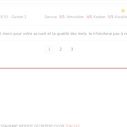
9:30 - Gasten 2
Service
:
5
/5
Atmosfeer
:
4
/5
Keuken
:
5
/5
Kwalitei
, merci pour votre accueil et la qualité des mets. Je n’hésiterai pas à r
1
2
3
)
((OPENT IN EEN NIEUW VENSTE
 RESTAURANT WEBSITE GECREËERD DOOR
ZENCHEF