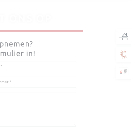
T ONS OP
 opnemen?
mulier in!