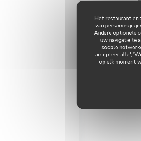
Het restaurant en z
van persoonsgegeve
Andere optionele c
uw navigatie te a
sociale netwerke
accepteer alle', '
op elk moment wij