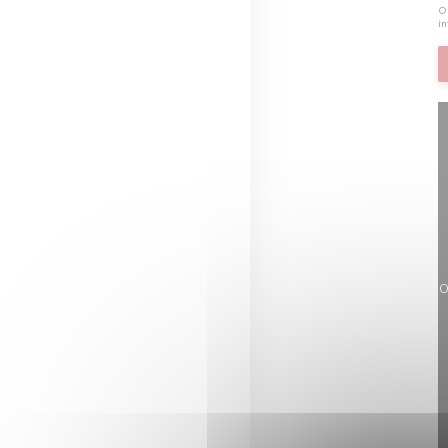
Op
in
O