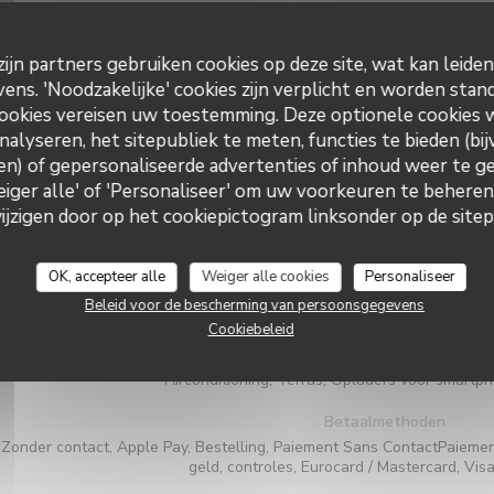
ijn partners gebruiken cookies op deze site, wat kan leide
ns. 'Noodzakelijke' cookies zijn verplicht en worden stand
ookies vereisen uw toestemming. Deze optionele cookies
nalyseren, het sitepubliek te meten, functies te bieden (bij
Algemene informati
n) of gepersonaliseerde advertenties of inhoud weer te ge
Weiger alle' of 'Personaliseer' om uw voorkeuren te behere
Keuken
zigen door op het cookiepictogram linksonder op de sitepa
Eigengemaakt, Regionale producten, Veganistisch vriendelijk, Lokaa
Traditionele keuken, Frans opnieuw bezocht, Tr
OK, accepteer alle
Weiger alle cookies
Personaliseer
Soort bedrijf
Beleid voor de bescherming van persoonsgegevens
Modern eten en authentieke bistro, Tradition
Cookiebeleid
Diensten
Airconditioning, Terras, Opladers voor smartpho
Betaalmethoden
Zonder contact, Apple Pay, Bestelling, Paiement Sans ContactPaiement
geld, controles, Eurocard / Mastercard, Vis