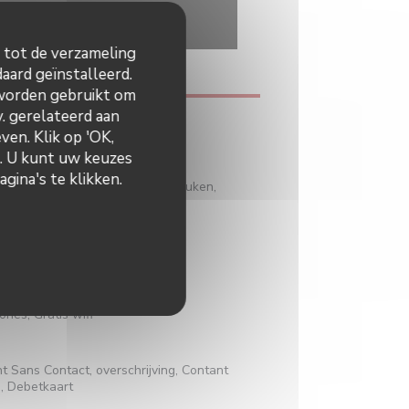
n tot de verzameling
aard geïnstalleerd.
 worden gebruikt om
v. gerelateerd aan
e
ven. Klik op 'OK,
n. U kunt uw keuzes
gina's te klikken.
l eten, vers product, Moderne keuken,
aditioneel Frans
eel restaurant
nes, Gratis wifi
 Sans Contact, overschrijving, Contant
a, Debetkaart