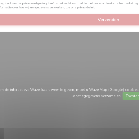
 grond van de privacywetgeving heeft u het recht om u af te melden voor telefonische marketing
formatie over hoe wij uw gegevens verwerken, zie ons
privacybeleid
.
m de interactieve Waze-kaart weer te geven, moet u Waze Map (Google) cookies 
locatiegegevens verzamelen.
Toesta