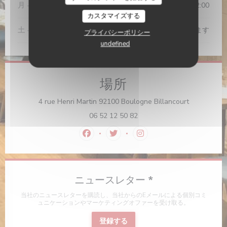
月
-
金
12:00 - 14:15
19:00 - 22:00
•
カスタマイズする
土
-
日
閉じています
プライバシーポリシー
undefined
場所
((新しいウ
4 rue Henri Martin 92100 Boulogne Billancourt
06 52 12 50 82
Facebook ((新しいウィンドウで開きます
Twitter ((新しいウィンドウで
Instagram ((新しい
ニュースレター
*
当社のニュースレターを購読し、当社からのEメールによる個別コミ
ュニケーションやマーケティングオファーを受け取る。
登録する