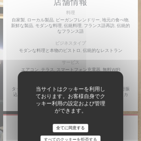
店舗情報
料理
自家製, ローカル製品, ビーガンフレンドリー, 地元の食べ物,
新鮮な製品, モダンな料理, 伝統料理, フランス語再訪, 伝統的
なフランス語
ビジネスタイプ
モダンな料理と本物のビストロ, 伝統的なレストラン
サービス
エアコン, テラス, スマートフォン充電器, 無料WIFI
ご利用可能なお支払い方法
当サイトはクッキーを利用し
タッチ決済 クレジットカード, アップルペイ, 注文書, 銀行振
込, 現金, チェック, ユーロカード /マスターカード, ビザ, カ
ております。お客様自身でク
ルトブルー
ッキー利用の設定および管理
ができます。
営業時間
全てに同意する
すべてのクッキーを拒否する