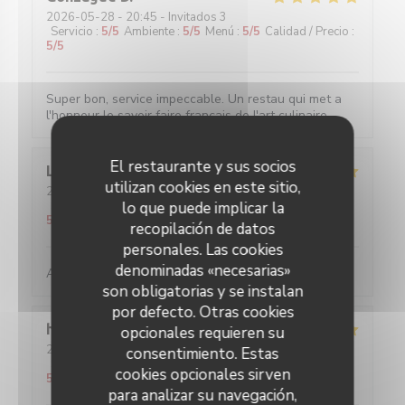
2026-05-28
- 20:45 - Invitados 3
Servicio
:
5
/5
Ambiente
:
5
/5
Menú
:
5
/5
Calidad / Precio
:
5
/5
Super bon, service impeccable. Un restau qui met a
l'honneur le savoir faire français de l'art culinaire.
El restaurante y sus socios
Louise
C
utilizan cookies en este sitio,
2026-05-25
- 19:45 - Invitados 2
lo que puede implicar la
Servicio
:
5
/5
Ambiente
:
5
/5
Menú
:
5
/5
Calidad / Precio
:
5
/5
recopilación de datos
personales. Las cookies
denominadas «necesarias»
Absolument parfait, comme toujours !
son obligatorias y se instalan
por defecto. Otras cookies
hans
F
opcionales requieren su
2026-05-27
- 20:30 - Invitados 2
consentimiento. Estas
Servicio
:
5
/5
Ambiente
:
4
/5
Menú
:
5
/5
Calidad / Precio
:
cookies opcionales sirven
5
/5
para analizar su navegación,