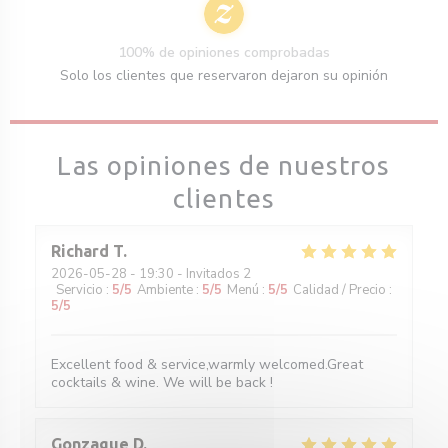
100% de opiniones comprobadas
Solo los clientes que reservaron dejaron su opinión
Las opiniones de nuestros
clientes
Richard
T
2026-05-28
- 19:30 - Invitados 2
Servicio
:
5
/5
Ambiente
:
5
/5
Menú
:
5
/5
Calidad / Precio
:
5
/5
Excellent food & service,warmly welcomed.Great
cocktails & wine. We will be back !
Gonzague
D