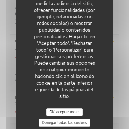
medir la audiencia del sitio,
Verrassende gerechten voor een eerlijke prijs. Water
ofrecer funcionalidades (por
(plat of bruis) is gratis. 2-persoons tafeltjes zijn wat
ejemplo, relacionadas con
klein maar ze hebben ook niet veel ruimte.
redes sociales) o mostrar
Vriendelijke bediening!
publicidad o contenidos
personalizados. Haga clic en
Sylviane
R
'Aceptar todo', 'Rechazar
2026-05-25
- 13:00 - Invitados 2
todo' o 'Personalizar' para
Servicio
:
5
/5
Ambiente
:
5
/5
Menú
:
5
/5
Calidad / Precio
:
gestionar sus preferencias.
4
/5
Puede cambiar sus opciones
en cualquier momento
Accueil parfait. Accueil parfait. Plats toujours
haciendo clic en el icono de
délicieux et raffinés.
cookie en la parte inferior
izquierda de las páginas del
sitio.
Romane
T
2026-05-21
- 20:45 - Invitados 2
Servicio
:
5
/5
Ambiente
:
5
/5
Menú
:
4
/5
Calidad / Precio
:
OK, aceptar todas
5
/5
Denegar todas las cookies