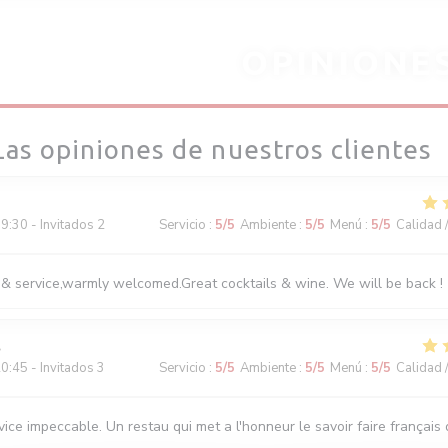
OPINIONE
Las opiniones de nuestros clientes
9:30 - Invitados 2
Servicio
:
5
/5
Ambiente
:
5
/5
Menú
:
5
/5
Calidad 
 & service,warmly welcomed.Great cocktails & wine. We will be back !
0:45 - Invitados 3
Servicio
:
5
/5
Ambiente
:
5
/5
Menú
:
5
/5
Calidad 
ice impeccable. Un restau qui met a l'honneur le savoir faire français d