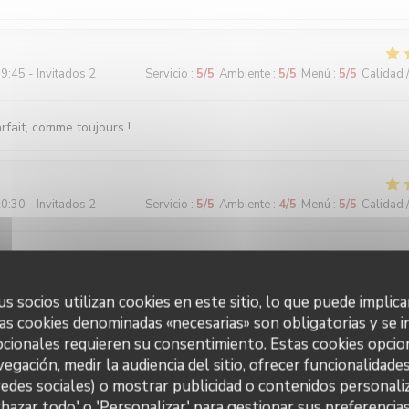
9:45 - Invitados 2
Servicio
:
5
/5
Ambiente
:
5
/5
Menú
:
5
/5
Calidad 
fait, comme toujours !
0:30 - Invitados 2
Servicio
:
5
/5
Ambiente
:
4
/5
Menú
:
5
/5
Calidad 
echten voor een eerlijke prijs. Water (plat of bruis) is gratis. 2-perso
wat klein maar ze hebben ook niet veel ruimte. Vriendelijke bediening!
s socios utilizan cookies en este sitio, lo que puede implica
as cookies denominadas «necesarias» son obligatorias y se i
cionales requieren su consentimiento. Estas cookies opcio
3:00 - Invitados 2
Servicio
:
5
/5
Ambiente
:
5
/5
Menú
:
5
/5
Calidad 
vegación, medir la audiencia del sitio, ofrecer funcionalidade
redes sociales) o mostrar publicidad o contenidos personaliz
 Accueil parfait. Plats toujours délicieux et raffinés.
chazar todo' o 'Personalizar' para gestionar sus preferencia