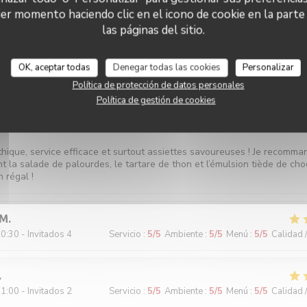
er momento haciendo clic en el icono de cookie en la parte i
las páginas del sitio.
0:45 - Invitados 2
Servicio
:
5
/5
Ambiente
:
5
/5
Menú
:
4
/5
Calidad 
OK, aceptar todas
Denegar todas las cookies
Personalizar
Política de protección de datos personales
Política de gestión de cookies
9:45 - Invitados 2
Servicio
:
5
/5
Ambiente
:
5
/5
Menú
:
5
/5
Calidad 
hique, service efficace et surtout assiettes savoureuses ! Je recomma
t la salade de palourdes, le tartare de thon et l’émulsion tiède de cho
n régal !
M
0:30 - Invitados 4
Servicio
:
5
/5
Ambiente
:
5
/5
Menú
:
5
/5
Calidad 
1:00 - Invitados 2
Servicio
:
5
/5
Ambiente
:
5
/5
Menú
:
5
/5
Calidad 