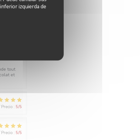
nferior izquierda de
/ Precio
:
5
/5
/ Precio
:
5
/5
nde tout
colat et
/ Precio
:
5
/5
/ Precio
:
5
/5