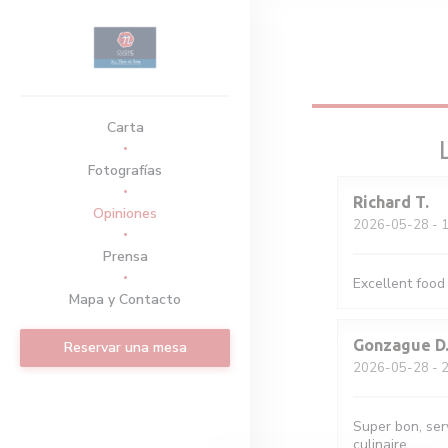
Personalización de sus opciones de cookies
Carta
Fotografías
Richard
T
Opiniones
2026-05-28
- 1
Prensa
Excellent food
Mapa y Contacto
Gonzague
D
Reservar una mesa
2026-05-28
- 2
Super bon, serv
culinaire.