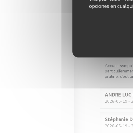
opciones en cualqui
Romane
T
2026-05-21
- 2
L
2026-05-20
- 1
Accueil sympat
particulièremen
praliné, c’est u
ANDRE LUC
2026-05-19
- 2
Stéphanie
D
2026-05-19
- 2