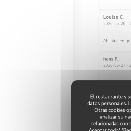
Louise
C
2026-05-25
- 1
Absolument par
hans
F
2026-05-27
- 2
Verrassende ger
tafeltjes zijn 
El restaurante y su
datos personales. L
Sylviane
R
Otras cookies op
2026-05-25
- 1
analizar su na
relacionadas con 
Accueil parfait.
'Aceptar todo', 'Re