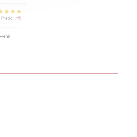
/ Precio
:
4
/5
evenir
A VENTANA))