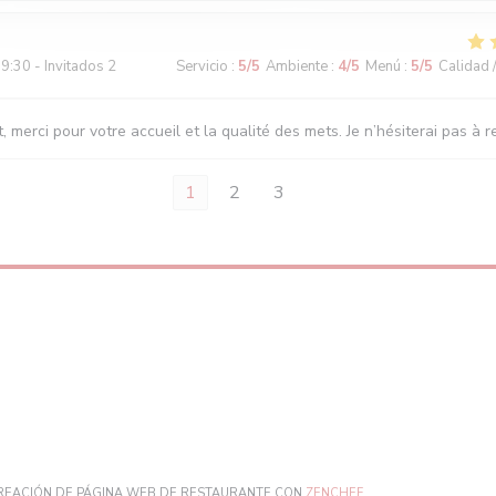
9:30 - Invitados 2
Servicio
:
5
/5
Ambiente
:
4
/5
Menú
:
5
/5
Calidad 
, merci pour votre accueil et la qualité des mets. Je n’hésiterai pas à r
1
2
3
((ABRE EN UNA NUEV
CREACIÓN DE PÁGINA WEB DE RESTAURANTE CON
ZENCHEF