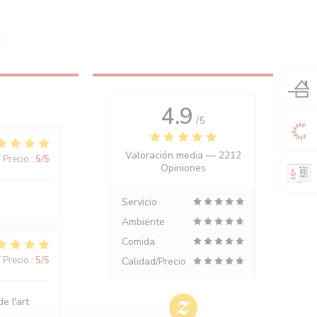
S
4.9
/5
Valoración media —
2212
/ Precio
:
5
/5
Opiniones
Servicio
Ambiente
Comida
/ Precio
:
5
/5
Calidad/Precio
e l'art