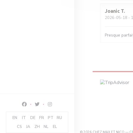
Joanic
T
2026-05-18
- 1
Presque parfait
Facebook ((abre en una nueva ventana))
Twitter ((abre en una nueva ventana))
Instagram ((abre en una nueva ventana))
EN
IT
DE
FR
PT
RU
CS
JA
ZH
NL
EL
© 2026 CHEZ MAX ET NICO — 