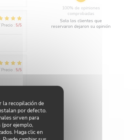
100% de opiniones
comprobadas
Solo los clientes que
/ Precio
:
5
/5
reservaron dejaron su opinión
/ Precio
:
5
/5
ons
r la recopilación de
nstalan por defecto.
nales sirven para
/ Precio
:
4
/5
s (por ejemplo,
ados. Haga clic en
s. Puede cambiar sus