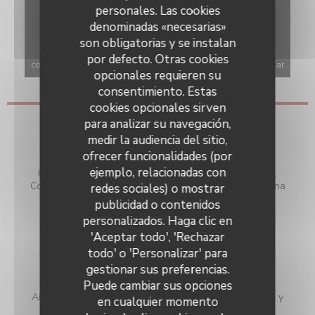
personales. Las cookies
denominadas «necesarias»
son obligatorias y se instalan
Para mostrar el mapa interactivo de Waze, debe aceptar las
por defecto. Otras cookies
cookies de Waze Map (Google). Estas cookies pueden recopilar
opcionales requieren su
datos de navegación y ubicación.
Permitir
consentimiento. Estas
cookies opcionales sirven
para analizar su navegación,
Información general
medir la audiencia del sitio,
ofrecer funcionalidades (por
Cocina
ejemplo, relacionadas con
Hecho en casa, Productos locales , Vegano amistoso,
Cocina Local, productos frescos, Cocina moderna, Cocina
redes sociales) o mostrar
Tradicional, Francesa, Francesa Tradicional
publicidad o contenidos
personalizados. Haga clic en
Tipo de negocio
'Aceptar todo', 'Rechazar
Cocina moderna y "bistrot" auténtico, Restaurante
todo' o 'Personalizar' para
Tradicional
gestionar sus preferencias.
Servicios
Puede cambiar sus opciones
Aire Acondicionado, Terraza, Cargadores para móviles y
en cualquier momento
tablets, WiFi gratuita