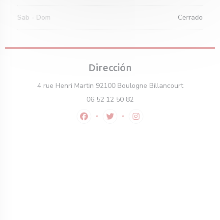
Sab
-
Dom
Cerrado
Dirección
((abre en u
4 rue Henri Martin 92100 Boulogne Billancourt
06 52 12 50 82
Facebook ((abre en una nueva ventana))
Twitter ((abre en una nueva ven
Instagram ((abre en una 