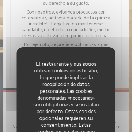
su derecho a su gusto.
Con nosotros, evitamos productos con
colorantes y aditivos, materia de la química
increíble! El objetivo es mantenerse
saludable, no el color o que addifier, mucho
menos va a llevar a un químico para probar.
Por ejemplo, se prefiere utilizar las algas
como carne de res o cerdo gelatina porque,
francamente, compota de fresas con la vaca
en ella, que es peor que el caballo lasaña,
El restaurante y sus socios
¿verdad?
utilizan cookies en este sitio,
lo que puede implicar la
recopilación de datos
personales. Las cookies
denominadas «necesarias»
Información general
son obligatorias y se instalan
por defecto. Otras cookies
Cocina
opcionales requieren su
Hecho en casa, Productos locales , Vegano amistoso,
consentimiento. Estas
Cocina Local, productos frescos, Cocina moderna, Cocina
cookies opcionales sirven
Tradicional, Francesa, Francesa Tradicional