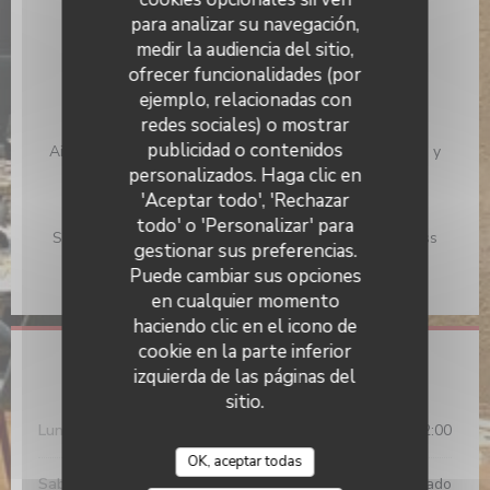
para analizar su navegación,
Tipo de negocio
medir la audiencia del sitio,
Cocina moderna y "bistrot" auténtico, Restaurante
ofrecer funcionalidades (por
Tradicional
ejemplo, relacionadas con
redes sociales) o mostrar
Servicios
publicidad o contenidos
Aire Acondicionado, Terraza, Cargadores para móviles y
tablets, WiFi gratuita
personalizados. Haga clic en
'Aceptar todo', 'Rechazar
Métodos de pago
todo' o 'Personalizar' para
Sin contacto, Apple Pay, Orden de compra, Contactless
gestionar sus preferencias.
Payment, Transferencia bancaria, Efectivo, Cheques,
Puede cambiar sus opciones
Eurocard/Mastercard, Visa, Tarjeta de Crédito
en cualquier momento
haciendo clic en el icono de
cookie en la parte inferior
Horario de apertura
izquierda de las páginas del
sitio.
Lun
-
Vie
12:00 - 14:15
19:00 - 22:00
•
OK, aceptar todas
Sab
-
Dom
Cerrado