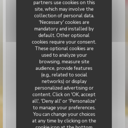
partners use cookies on this
La salade, volaille et avocat
site, which may involve the
Mesclun, endive, pastèque grillé, framboise,
collection of personal data.
guacamole.
'Necessary' cookies are
mandatory and installed by
Les rognons à la moutarde flambé au madère
default. Other optional
Allergens list
cookies require your consent.
These optional cookies are
LES ACCOMPAGNEMENTS
used to analyze your
browsing, measure site
Frites maison
audience, provide features
(e.g., related to social
Haricot vert à la niçoise
networks) or display
Allergens list
personalized advertising or
content. Click on 'OK, accept
Salade sauce vierge
all', 'Deny all' or 'Personalize'
to manage your preferences.
Cœur de sucrine et huile aux herbes et tomate
séchée
You can change your choices
Allergens list
at any time by clicking on the
cookie icon at the bottom