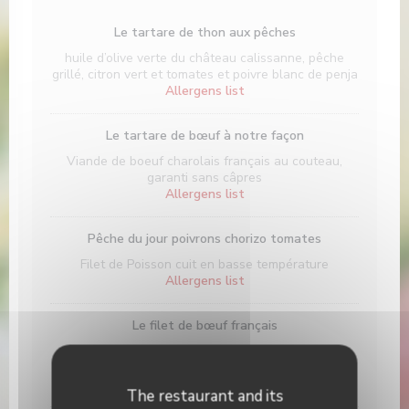
Le tartare de thon aux pêches
huile d’olive verte du château calissanne, pêche
grillé, citron vert et tomates et poivre blanc de penja
Allergens list
Le tartare de bœuf à notre façon
Viande de boeuf charolais français au couteau,
garanti sans câpres
Allergens list
Pêche du jour poivrons chorizo tomates
Filet de Poisson cuit en basse température
Allergens list
Le filet de bœuf français
Sélection des boucheries nivernaises Sauce aux
échalotes + 12€ en formule.
Allergens list
The restaurant and its