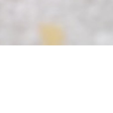
ew window))
 a new window))
opens in a new window))
© 2026 CHEZ MAX ET NICO — RESTAURANT WEBSITE CREATED BY
((OPENS IN A NEW WINDOW))
ZENCHEF
((OPENS IN A NEW WINDOW))
DISCLAIMER
((OPENS IN A NEW WINDOW))
TERMS OF USE
((OPENS IN A NEW W
PERSONAL DATA PROTECTION POLICY
((OPENS IN A NEW WINDOW))
COOKIES POLICY