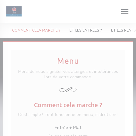
Personalizing your cookie choices
COMMENT CELA MARCHE ?
ET LES ENTRÉES ?
ET LES PLATS
Menu
Merci de nous signaler vos allergies et intolérances
lors de votre commande.
Comment cela marche ?
C’est simple ! Tout fonctionne en menu, midi et soir !
Entrée + Plat