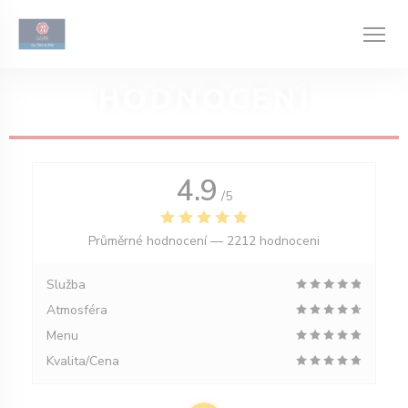
Panel pro správu cookies
HODNOCENÍ
4.9
/5
Průměrné hodnocení —
2212 hodnoceni
Služba
Atmosféra
Menu
Kvalita/Cena