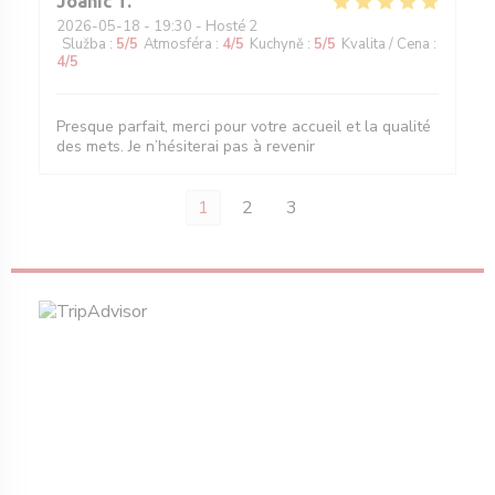
Joanic
T
2026-05-18
- 19:30 - Hosté 2
Služba
:
5
/5
Atmosféra
:
4
/5
Kuchyně
:
5
/5
Kvalita / Cena
:
4
/5
Presque parfait, merci pour votre accueil et la qualité
des mets. Je n’hésiterai pas à revenir
1
2
3