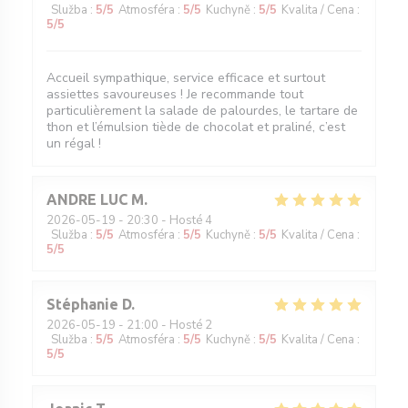
Služba
:
5
/5
Atmosféra
:
5
/5
Kuchyně
:
5
/5
Kvalita / Cena
:
5
/5
Accueil sympathique, service efficace et surtout
assiettes savoureuses ! Je recommande tout
particulièrement la salade de palourdes, le tartare de
thon et l’émulsion tiède de chocolat et praliné, c’est
un régal !
ANDRE LUC
M
2026-05-19
- 20:30 - Hosté 4
Služba
:
5
/5
Atmosféra
:
5
/5
Kuchyně
:
5
/5
Kvalita / Cena
:
5
/5
Stéphanie
D
2026-05-19
- 21:00 - Hosté 2
Služba
:
5
/5
Atmosféra
:
5
/5
Kuchyně
:
5
/5
Kvalita / Cena
:
5
/5