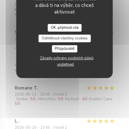
(plat of bruis) is gratis. 2-persoons tafeltjes zijn wat
a dává ti na výběr, co chceš
klein maar ze hebben ook niet veel ruimte.
aktivovat
Vriendelijke bediening!
OK, přijmout vše
Sylviane
R
Odmítnout všechny cookies
2026-05-25
- 13:00 - Hosté 2
Služba
:
5
/5
Atmosféra
:
5
/5
Kuchyně
:
5
/5
Kvalita / Cena
:
4
/5
Přizpůsobit
Zásady ochrany osobních údajů
undefined
Accueil parfait. Accueil parfait. Plats toujours
délicieux et raffinés.
Romane
T
2026-05-21
- 20:45 - Hosté 2
Služba
:
5
/5
Atmosféra
:
5
/5
Kuchyně
:
4
/5
Kvalita / Cena
:
5
/5
L
2026-05-20
- 19:45 - Hosté 2