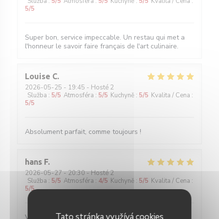
Služba
:
5
/5
Atmosféra
:
5
/5
Kuchyně
:
5
/5
Kvalita / Cena
:
5
/5
Super bon, service impeccable. Un restau qui met a
l'honneur le savoir faire français de l'art culinaire.
Louise
C
2026-05-25
- 19:45 - Hosté 2
Služba
:
5
/5
Atmosféra
:
5
/5
Kuchyně
:
5
/5
Kvalita / Cena
:
5
/5
Absolument parfait, comme toujours !
hans
F
2026-05-27
- 20:30 - Hosté 2
Služba
:
5
/5
Atmosféra
:
4
/5
Kuchyně
:
5
/5
Kvalita / Cena
:
5
/5
Tato stránka využívá cookies
Verrassende gerechten voor een eerlijke prijs. Water