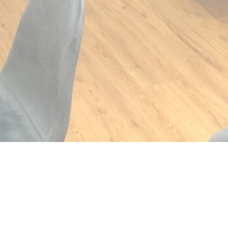
novém okně))
e v novém okně))
otevře se v novém okně))
© 2026 CHEZ MAX ET NICO — WEBOVÉ STRÁNKY RESTAURACE BYLY
((OTEVŘE SE V NOVÉM OKNĚ)
VYTVOŘENY
ZENCHEF