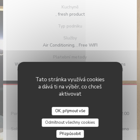
Kuchyně
, fresh product
Typ podniku
Služby
Air Conditioning, , Free WIFI
Platební metody
Without contact, Paiement Sans ContactPaiement Sans
Contact, Cash, Eurocard/Mastercard, Visa, Debit Card
Tato stránka využívá cookies
a dává ti na výběr, co chceš
aktivovat
Otevírací hodiny
OK, přijmout vše
Pon
-
Pat
12:00 - 14:15
19:00 - 22:00
•
Odmítnout všechny cookies
Sob
-
Ned
Zavřeno
Přizpůsobit